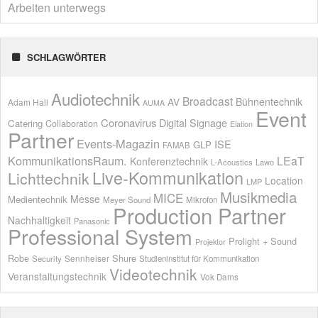
Arbeiten unterwegs
SCHLAGWÖRTER
Audiotechnik
Broadcast
AV
Bühnentechnik
Adam Hall
AUMA
Event
Coronavirus
Digital Signage
Catering
Collaboration
Elation
Partner
Events-Magazin
ISE
GLP
FAMAB
KommunikationsRaum.
LEaT
Konferenztechnik
L-Acoustics
Lawo
Live-Kommunikation
Lichttechnik
Location
LMP
Musikmedia
MICE
Messe
Medientechnik
Meyer Sound
Mikrofon
Production Partner
Nachhaltigkeit
Panasonic
Professional System
Prolight + Sound
Projektor
Shure
Robe
Sennheiser
Security
Studieninstitut für Kommunikation
Videotechnik
Veranstaltungstechnik
Vok Dams