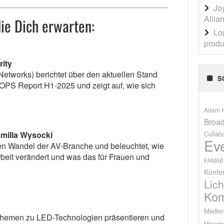
Jo
Allia
ie Dich erwarten:
Lo
produ
ity
etworks) berichtet über den aktuellen Stand
S
OPS Report H1-2025 und zeigt auf, wie sich
Adam H
Broad
milla Wysocki
Collab
Ev
en Wandel der AV-Branche und beleuchtet, wie
rbeit verändert und was das für Frauen und
FAMAB
Konfe
Lich
Kom
Medien
hemen zu LED-Technologien präsentieren und
Mikrofo