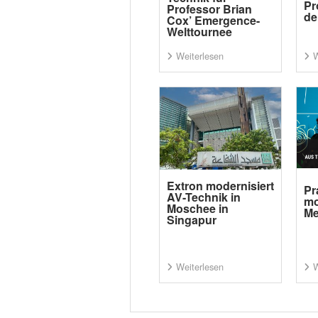
Pr
Professor Brian
de
Cox’ Emergence-
Welttournee
Weiterlesen
W
Extron modernisiert
Pr
AV-Technik in
mo
Moschee in
Me
Singapur
Weiterlesen
W