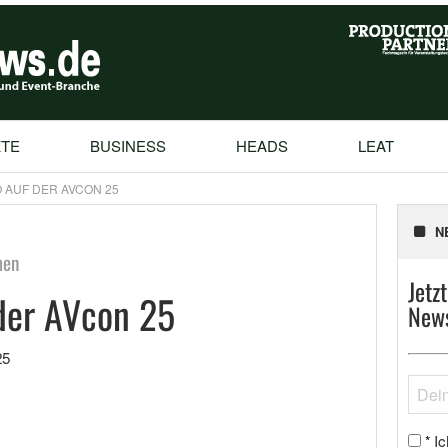
TE
BUSINESS
HEADS
LEAT
O AUF DER AVCON 25
N
men
Jetz
der AVcon 25
News
25
Ic
*