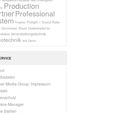
Production
ic
rtner
Professional
stem
Prolight + Sound
Robe
Projektor
Shure
Sennheiser
y
Studieninstitut für
Veranstaltungstechnik
ikation
eotechnik
Vok Dams
ERVICE
out
diadaten
er Media Group: Impressum
takt
enschutz
okie-Manager
ie Stellen