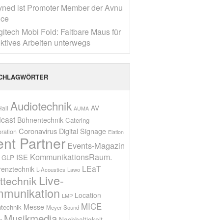
yned ist Promoter Member der Avnu
nce
gitech Mobi Fold: Faltbare Maus für
ktives Arbeiten unterwegs
CHLAGWÖRTER
Audiotechnik
AV
all
AUMA
cast
Bühnentechnik
Catering
Coronavirus
Digital Signage
oration
Elation
ent Partner
Events-Magazin
KommunikationsRaum.
ISE
GLP
LEaT
renztechnik
L-Acoustics
Lawo
Live-
ttechnik
munikation
Location
LMP
MICE
Messe
technik
Meyer Sound
Musikmedia
Nachhaltigkeit
n