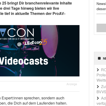
 25 bringt Dir branchenrelevante Inhalte
Newsl
e drei Tage hinweg bieten wir live
diese
 tief in aktuelle Themen der ProAV-
N
RO
Profe
Weltt
Anzeige
Zu
BVVS
en Expert:innen sprechen, sondern auch
Adi
en, die Dich auf dem Laufenden halten.
verfü