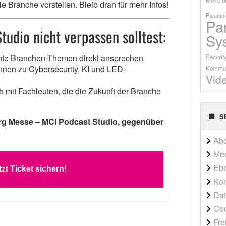
e Branche vorstellen. Bleib dran für mehr Infos!
Panason
Pa
udio nicht verpassen solltest:
Sy
ante Branchen-Themen direkt ansprechen
Securit
nnen zu Cybersecurity, KI und LED-
Kommun
Vid
 mit Fachleuten, die die Zukunft der Branche
S
rg Messe – MCI Podcast Studio, gegenüber
Ab
Me
Ebn
tzt Ticket sichern!
Kon
Dat
Co
Fre