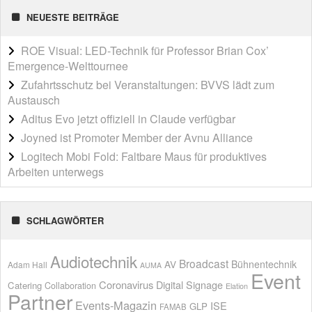
NEUESTE BEITRÄGE
ROE Visual: LED-Technik für Professor Brian Cox’
Emergence-Welttournee
Zufahrtsschutz bei Veranstaltungen: BVVS lädt zum
Austausch
Aditus Evo jetzt offiziell in Claude verfügbar
Joyned ist Promoter Member der Avnu Alliance
Logitech Mobi Fold: Faltbare Maus für produktives
Arbeiten unterwegs
SCHLAGWÖRTER
Audiotechnik
Broadcast
AV
Bühnentechnik
Adam Hall
AUMA
Event
Coronavirus
Digital Signage
Catering
Collaboration
Elation
Partner
Events-Magazin
ISE
GLP
FAMAB