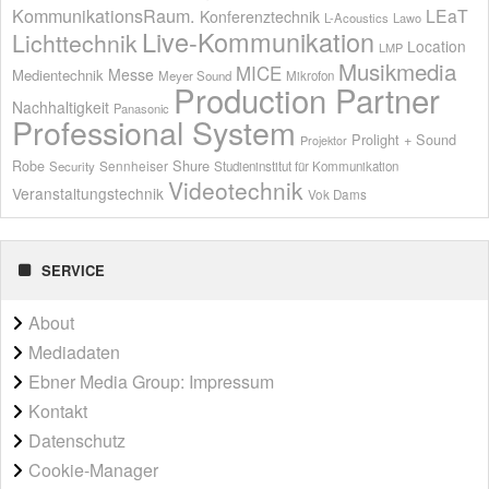
KommunikationsRaum.
LEaT
Konferenztechnik
L-Acoustics
Lawo
Live-Kommunikation
Lichttechnik
Location
LMP
Musikmedia
MICE
Messe
Medientechnik
Meyer Sound
Mikrofon
Production Partner
Nachhaltigkeit
Panasonic
Professional System
Prolight + Sound
Projektor
Shure
Robe
Sennheiser
Security
Studieninstitut für Kommunikation
Videotechnik
Veranstaltungstechnik
Vok Dams
SERVICE
About
Mediadaten
Ebner Media Group: Impressum
Kontakt
Datenschutz
Cookie-Manager