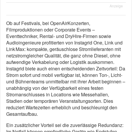
Anzeige
Ob auf Festivals, bei OpenAirKonzerten,
Filmproduktionen oder Corporate Events –
Eventtechniker, Rental- und DryHire-Firmen sowie
Audioingenieure profitierten von Instagrid One, Link und
Link Max: kompakte, geräuschlose Stromlieferanten mit
netzstromgleicher Qualität, die ganz ohne Diesel, ohne
aufwendige Verkabelung oder Logistik auskommen.
Instagrid biete auch einen entscheidenden Zeitvorteil: Da
Strom sofort und mobil verfügbar ist, können Ton-, Licht-
und Bühnenteams unmittelbar mit ihrer Arbeit beginnen –
unabhängig von der Verfügbarkeit eines festen
Stromanschlusses in Locations wie Messehallen,
Stadien oder temporären Veranstaltungsorten. Dies
reduziert Wartezeiten erheblich und beschleunigt den
Gesamtaufbau.
Ein zusätzlicher Vorteil sei die zuverlässige Redundanz:
Im Notfall können empfindliche Geräte wie Endstufen,