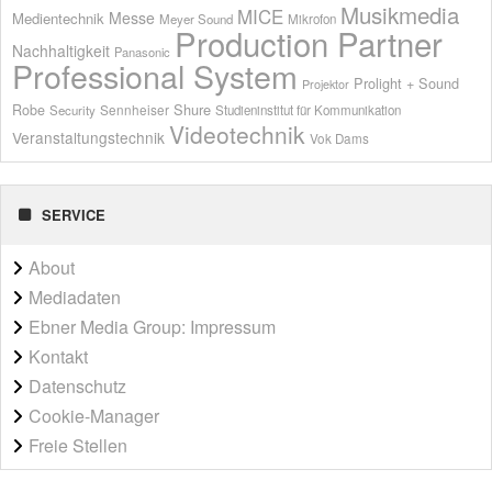
Musikmedia
MICE
Messe
Medientechnik
Meyer Sound
Mikrofon
Production Partner
Nachhaltigkeit
Panasonic
Professional System
Prolight + Sound
Projektor
Shure
Robe
Sennheiser
Security
Studieninstitut für Kommunikation
Videotechnik
Veranstaltungstechnik
Vok Dams
SERVICE
About
Mediadaten
Ebner Media Group: Impressum
Kontakt
Datenschutz
Cookie-Manager
Freie Stellen