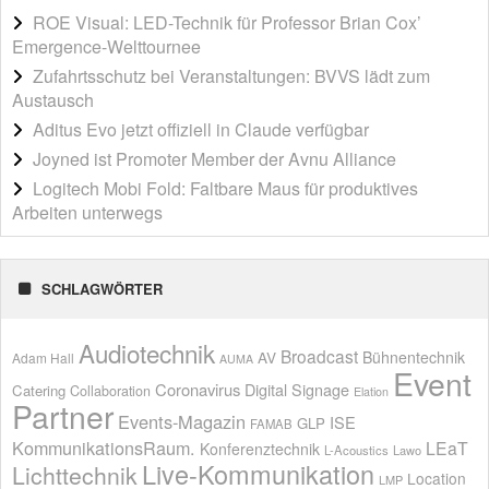
ROE Visual: LED-Technik für Professor Brian Cox’
Emergence-Welttournee
Zufahrtsschutz bei Veranstaltungen: BVVS lädt zum
Austausch
Aditus Evo jetzt offiziell in Claude verfügbar
Joyned ist Promoter Member der Avnu Alliance
Logitech Mobi Fold: Faltbare Maus für produktives
Arbeiten unterwegs
SCHLAGWÖRTER
Audiotechnik
Broadcast
AV
Bühnentechnik
Adam Hall
AUMA
Event
Coronavirus
Digital Signage
Catering
Collaboration
Elation
Partner
Events-Magazin
ISE
GLP
FAMAB
KommunikationsRaum.
LEaT
Konferenztechnik
L-Acoustics
Lawo
Live-Kommunikation
Lichttechnik
Location
LMP