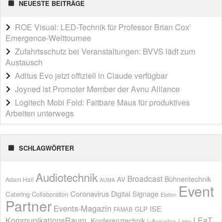
NEUESTE BEITRÄGE
ROE Visual: LED-Technik für Professor Brian Cox’
Emergence-Welttournee
Zufahrtsschutz bei Veranstaltungen: BVVS lädt zum
Austausch
Aditus Evo jetzt offiziell in Claude verfügbar
Joyned ist Promoter Member der Avnu Alliance
Logitech Mobi Fold: Faltbare Maus für produktives
Arbeiten unterwegs
SCHLAGWÖRTER
Audiotechnik
Broadcast
AV
Bühnentechnik
Adam Hall
AUMA
Event
Coronavirus
Digital Signage
Catering
Collaboration
Elation
Partner
Events-Magazin
ISE
GLP
FAMAB
KommunikationsRaum.
LEaT
Konferenztechnik
L-Acoustics
Lawo