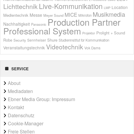
Live-Kommunikation
Lichttechnik
Location
LMP
Musikmedia
MICE
Messe
Medientechnik
Meyer Sound
Mikrofon
Production Partner
Nachhaltigkeit
Panasonic
Professional System
Prolight + Sound
Projektor
Shure
Robe
Sennheiser
Security
Studieninstitut für Kommunikation
Videotechnik
Veranstaltungstechnik
Vok Dams
SERVICE
About
Mediadaten
Ebner Media Group: Impressum
Kontakt
Datenschutz
Cookie-Manager
Freie Stellen