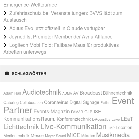
Emergence-Welttournee
Zufahrtsschutz bei Veranstaltungen: BVVS lädt zum
Austausch
Aditus Evo jetzt offiziell in Claude verfügbar
Joyned ist Promoter Member der Avnu Alliance
Logitech Mobi Fold: Faltbare Maus für produktives
Arbeiten unterwegs
SCHLAGWÖRTER
Audiotechnik
Broadcast
AV
Bühnentechnik
Adam Hall
AUMA
Event
Coronavirus
Digital Signage
Catering
Collaboration
Elation
Partner
Events-Magazin
ISE
GLP
FAMAB
KommunikationsRaum.
LEaT
Konferenztechnik
L-Acoustics
Lawo
Live-Kommunikation
Lichttechnik
Location
LMP
Musikmedia
MICE
Messe
Medientechnik
Meyer Sound
Mikrofon