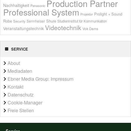
Production Partner
Nachhaltigkeit
Panasonic
Professional System
Prolight + Sound
Projektor
Shure
Robe
Sennheiser
Security
Studieninstitut für Kommunikation
Videotechnik
Veranstaltungstechnik
Vok Dams
SERVICE
About
Mediadaten
Ebner Media Group: Impressum
Kontakt
Datenschutz
Cookie-Manager
Freie Stellen