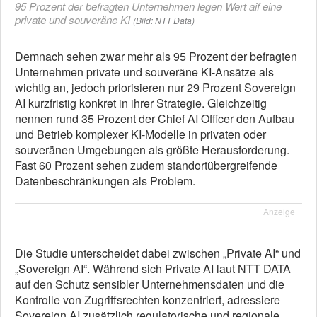
95 Prozent der befragten Unternehmen legen Wert aif eine
private und souveräne KI
(Bild: NTT Data)
Demnach sehen zwar mehr als 95 Prozent der befragten
Unternehmen private und souveräne KI-Ansätze als
wichtig an, jedoch priorisieren nur 29 Prozent Sovereign
AI kurzfristig konkret in ihrer Strategie. Gleichzeitig
nennen rund 35 Prozent der Chief AI Officer den Aufbau
und Betrieb komplexer KI-Modelle in privaten oder
souveränen Umgebungen als größte Herausforderung.
Fast 60 Prozent sehen zudem standortübergreifende
Datenbeschränkungen als Problem.
Anzeige
Die Studie unterscheidet dabei zwischen „Private AI“ und
„Sovereign AI“. Während sich Private AI laut NTT DATA
auf den Schutz sensibler Unternehmensdaten und die
Kontrolle von Zugriffsrechten konzentriert, adressiere
Sovereign AI zusätzlich regulatorische und regionale