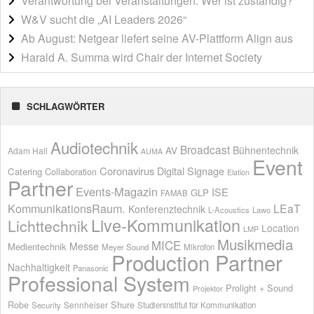
Verantwortung bei Veranstaltungen: Wer ist zuständig?
W&V sucht die „AI Leaders 2026“
Ab August: Netgear liefert seine AV-Plattform Align aus
Harald A. Summa wird Chair der Internet Society
SCHLAGWÖRTER
Audiotechnik
Broadcast
AV
Bühnentechnik
Adam Hall
AUMA
Event
Coronavirus
Digital Signage
Catering
Collaboration
Elation
Partner
Events-Magazin
ISE
GLP
FAMAB
KommunikationsRaum.
LEaT
Konferenztechnik
L-Acoustics
Lawo
Live-Kommunikation
Lichttechnik
Location
LMP
Musikmedia
MICE
Messe
Medientechnik
Meyer Sound
Mikrofon
Production Partner
Nachhaltigkeit
Panasonic
Professional System
Prolight + Sound
Projektor
Shure
Robe
Sennheiser
Security
Studieninstitut für Kommunikation