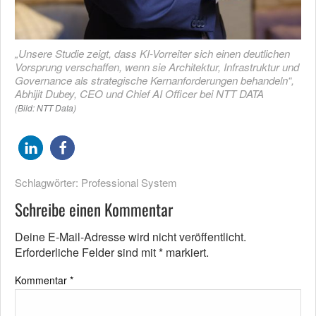
„Unsere Studie zeigt, dass KI-Vorreiter sich einen deutlichen
Vorsprung verschaffen, wenn sie Architektur, Infrastruktur und
Governance als strategische Kernanforderungen behandeln“,
Abhijit Dubey, CEO und Chief AI Officer bei NTT DATA
(Bild: NTT Data)
Schlagwörter:
Professional System
Schreibe einen Kommentar
Deine E-Mail-Adresse wird nicht veröffentlicht.
Erforderliche Felder sind mit
*
markiert.
Kommentar
*