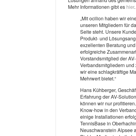
Lösungen anhand des gemeinsam
Mehr Informationen gibt es
hier
.
„Mit ocilion haben wir ei
unseren Mitgliedern für 
Seite steht. Unsere Kunde
Produkt- und Lösungsange
exzellenten Beratung und 
erfolgreiche Zusammenarbe
Vorstandsmitglied der AV-S
Verbandsmitgliedern und 2
wir eine schlagkräftige M
Mehrwert bietet.“
Hans Kühberger, Geschäfts
Erfahrung der AV-Solutio
können wir nur profitiere
Know-how in den Verband
einige Installationen erfol
TennisBase in Oberhachi
Neuschwanstein Alpsee aus