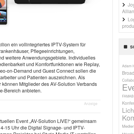
Jo
Allia
Lo
produ
cilion ein vollintegriertes IPTV-System für
S
rankenhäuser, Pflegeeinrichtungen,
d weitere Anwendungsgebiete. Individuelles
dienbarkeit und Komfortfunktionen wie Replay,
Adam H
ideo-on-Demand und Guest Connect sollen die
Broad
tarbeiter und Patienten auszeichnen. Als
Collab
tner können Mitglieder des AV-Solution Verbands
Ev
e-Bereich anbieten.
FAMAB
Konfe
Anzeige
Lich
Kom
irtuellen Event „AV-Solution LIVE!“ gemeinsam
Medien
14-15 Uhr die Digital Signage- und IPTV-
Mikrofo