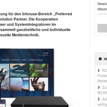
Newsl
diese
ösung für den Inhouse-Bereich „Preferred
lution Partner. Die Kooperation
er und Systemintegratoren im
ammelt ganzheitliche und individuelle
suelle Medientechnik.
N
RO
Profe
Weltt
Zu
BVVS
Adi
verfü