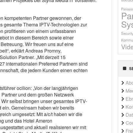
en Projektes bei Styria Media IT vorstellen.
Panason
Pa
nen kompetenten Partner gewonnen, der
Sy
das gesamte Thema IPTV-Technologien zur
n profitieren von einem unfassbaren
Securit
bot in diesem Bereich sowie einer
Kommun
Betreuung. Wir freuen uns auf eine
Vid
it“, erklärt Andreas Promny,
olution Partner. „Mit derzeit 15
7 internationalen Preferred Partnern sind
S
annschaft, die jedem Kunden einen echten
Ab
führer ocilion: „Von der langjährigen
Me
n Partner und dem großen Netzwerk
Ebn
n. Wir selbst bringen unser gesamtes IPTV-
Kon
 ein. Gemeinsam haben wir bereits
greich umgesetzt: Mit a/c/t haben wir die
Dat
ng und das Hotel Ameron
Co
gestattet und aktuell realisieren wir mit
Fre