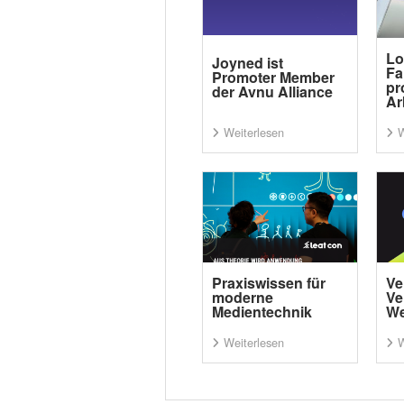
Lo
Joyned ist
Fa
Promoter Member
pr
der Avnu Alliance
Ar
Weiterlesen
W
Praxiswissen für
Ve
moderne
Ve
Medientechnik
We
Weiterlesen
W