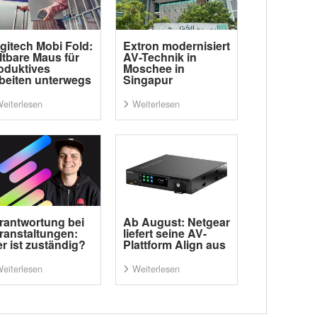
gitech Mobi Fold:
Extron modernisiert
ltbare Maus für
AV-Technik in
oduktives
Moschee in
beiten unterwegs
Singapur
eiterlesen
Weiterlesen
rantwortung bei
Ab August: Netgear
ranstaltungen:
liefert seine AV-
r ist zuständig?
Plattform Align aus
eiterlesen
Weiterlesen