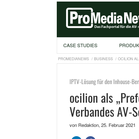
CASE STUDIES
PRODUK
PROMEDIANEWS
BUSINESS
OCILION A
IPTV-Lösung für den Inhouse-Ber
ocilion als „Pre
Verbandes AV-So
von Redaktion
,
25. Februar 2021