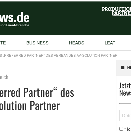
TE
BUSINESS
HEADS
LEAT
LS „PREFERRED PARTNER“ DES VERBANDES AV-SOLUTION PARTNER
N
eich
Jetz
ferred Partner“ des
News
lution Partner
Ic
*