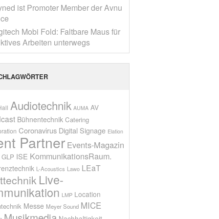
yned ist Promoter Member der Avnu
nce
gitech Mobi Fold: Faltbare Maus für
ktives Arbeiten unterwegs
CHLAGWÖRTER
Audiotechnik
AV
all
AUMA
cast
Bühnentechnik
Catering
Coronavirus
Digital Signage
oration
Elation
ent Partner
Events-Magazin
KommunikationsRaum.
ISE
GLP
LEaT
renztechnik
L-Acoustics
Lawo
Live-
ttechnik
munikation
Location
LMP
MICE
Messe
technik
Meyer Sound
Musikmedia
Nachhaltigkeit
n