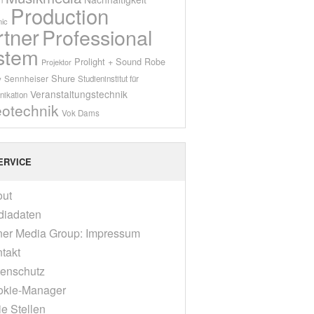
Production
ic
rtner
Professional
stem
Prolight + Sound
Robe
Projektor
Shure
Sennheiser
y
Studieninstitut für
Veranstaltungstechnik
ikation
eotechnik
Vok Dams
ERVICE
out
diadaten
er Media Group: Impressum
takt
enschutz
okie-Manager
ie Stellen