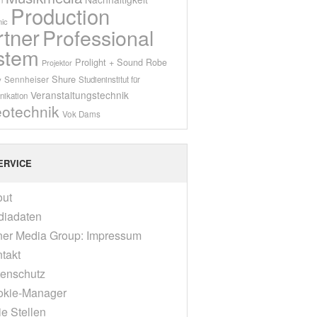
Production
ic
rtner
Professional
stem
Prolight + Sound
Robe
Projektor
Shure
Sennheiser
y
Studieninstitut für
Veranstaltungstechnik
ikation
eotechnik
Vok Dams
ERVICE
out
diadaten
er Media Group: Impressum
takt
enschutz
okie-Manager
ie Stellen