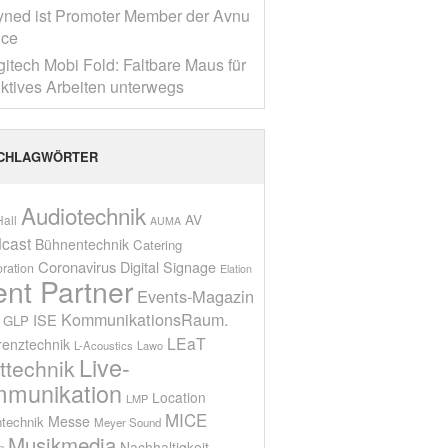
yned ist Promoter Member der Avnu
nce
gitech Mobi Fold: Faltbare Maus für
ktives Arbeiten unterwegs
CHLAGWÖRTER
Audiotechnik
AV
all
AUMA
cast
Bühnentechnik
Catering
Coronavirus
Digital Signage
oration
Elation
ent Partner
Events-Magazin
KommunikationsRaum.
ISE
GLP
LEaT
renztechnik
L-Acoustics
Lawo
Live-
ttechnik
munikation
Location
LMP
MICE
Messe
technik
Meyer Sound
Musikmedia
Nachhaltigkeit
n