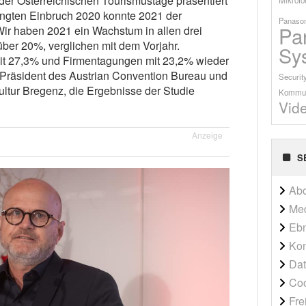
er Österreichischen Tourismustage präsentiert
ngten Einbruch 2020 konnte 2021 der
Panason
Pa
ir haben 2021 ein Wachstum in allen drei
ber 20%, verglichen mit dem Vorjahr.
Sy
t 27,3% und Firmentagungen mit 23,2% wieder
, Präsident des Austrian Convention Bureau und
Securit
ltur Bregenz, die Ergebnisse der Studie
Kommun
Vid
Anzeige
S
Ab
Me
Ebn
Kon
Dat
Co
Fre