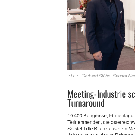
v.l.n.r.: Gerhard Stübe, Sandra N
Meeting-Industrie s
Turnaround
10.400 Kongresse, Firmentagun
Teilnehmenden, die österreich
So sieht die Bilanz aus dem Mee