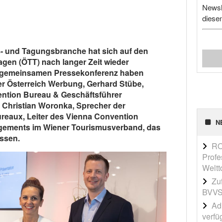
Newsl
diese
s- und Tagungsbranche hat sich auf den
gen (ÖTT) nach langer Zeit wieder
ner gemeinsamen Pressekonferenz haben
r Österreich Werbung, Gerhard Stübe,
ention Bureau & Geschäftsführer
 Christian Woronka, Sprecher der
eaux, Leiter des Vienna Convention
N
ements im Wiener Tourismusverband, das
ssen.
RO
Profe
Weltt
Zu
BVVS
Adi
verfü