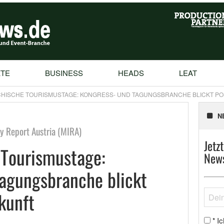
TE
BUSINESS
HEADS
LEAT
HISCHE TOURISMUSTAGE: KONGRESS- UND TAGUNGSBRANCHE BLICKT POSI
N
ry Report Austria (MIRA)
Jetz
 Tourismustage:
News
agungsbranche blickt
ukunft
Ic
*