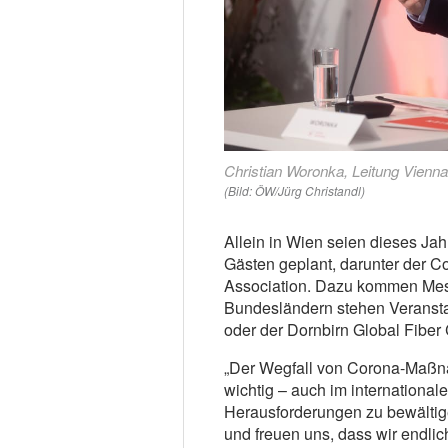
Christian Woronka, Leitung Vien
(Bild: ÖW/Jürg Christandl)
Allein in Wien seien dieses Ja
Gästen geplant, darunter der 
Association. Dazu kommen Mess
Bundesländern stehen Veransta
oder der Dornbirn Global Fibe
„Der Wegfall von Corona-Maßn
wichtig – auch im international
Herausforderungen zu bewältigen
und freuen uns, dass wir endlic