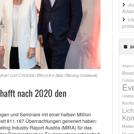
Jo
Allia
Lo
produ
S
Adam H
Broad
eukart und Christian Woronka
(Bild: ÖW/Jürg Christandl)
Collab
Ev
chafft nach 2020 den
FAMAB
Konfe
Lich
gen und Seminare mit einer halben Million
Kom
weit 811.187 Übernachtungen generiert haben:
Medien
ting Industry Report Austria (MIRA) für das
Mikrofo