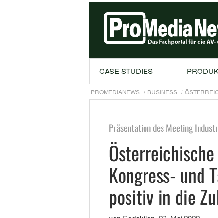
CASE STUDIES
PRODUK
PROMEDIANEWS
BUSINESS
ÖSTERREIC
Präsentation des Meeting Indust
Österreichische
Kongress- und T
positiv in die Z
von Redaktion
,
27. Mai 2022