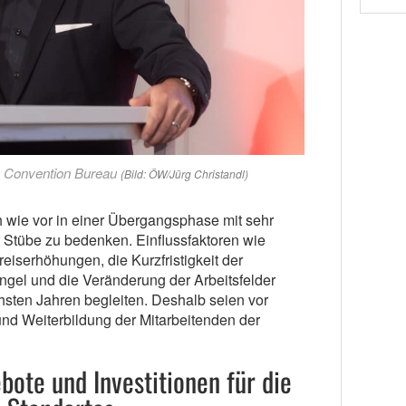
n Convention Bureau
(Bild: ÖW/Jürg Christandl)
h wie vor in einer Übergangsphase mit sehr
t Stübe zu bedenken. Einflussfaktoren wie
iserhöhungen, die Kurzfristigkeit der
gel und die Veränderung der Arbeitsfelder
sten Jahren begleiten. Deshalb seien vor
 und Weiterbildung der Mitarbeitenden der
ote und Investitionen für die