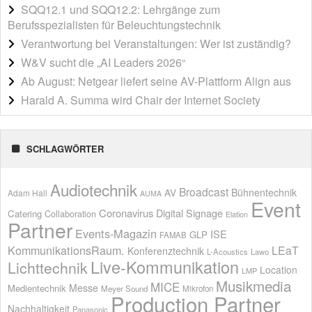
SQQ12.1 und SQQ12.2: Lehrgänge zum
Berufsspezialisten für Beleuchtungstechnik
Verantwortung bei Veranstaltungen: Wer ist zuständig?
W&V sucht die „AI Leaders 2026“
Ab August: Netgear liefert seine AV-Plattform Align aus
Harald A. Summa wird Chair der Internet Society
SCHLAGWÖRTER
Audiotechnik
Broadcast
AV
Bühnentechnik
Adam Hall
AUMA
Event
Coronavirus
Digital Signage
Catering
Collaboration
Elation
Partner
Events-Magazin
ISE
GLP
FAMAB
KommunikationsRaum.
LEaT
Konferenztechnik
L-Acoustics
Lawo
Live-Kommunikation
Lichttechnik
Location
LMP
Musikmedia
MICE
Messe
Medientechnik
Meyer Sound
Mikrofon
Production Partner
Nachhaltigkeit
Panasonic