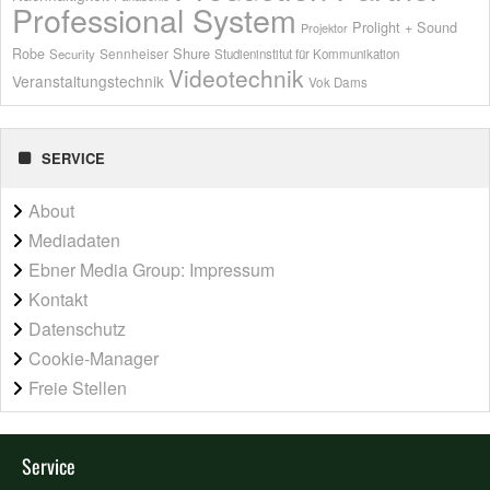
Professional System
Prolight + Sound
Projektor
Shure
Robe
Sennheiser
Security
Studieninstitut für Kommunikation
Videotechnik
Veranstaltungstechnik
Vok Dams
SERVICE
About
Mediadaten
Ebner Media Group: Impressum
Kontakt
Datenschutz
Cookie-Manager
Freie Stellen
Service