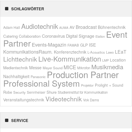
SCHLAGWÖRTER
Audiotechnik
Broadcast
AV
Bühnentechnik
Adam Hall
AUMA
Event
Coronavirus
Digital Signage
Catering
Collaboration
Elation
Partner
Events-Magazin
ISE
GLP
FAMAB
KommunikationsRaum.
LEaT
Konferenztechnik
L-Acoustics
Lawo
Live-Kommunikation
Lichttechnik
Location
LMP
Musikmedia
MICE
Messe
Medientechnik
Meyer Sound
Mikrofon
Production Partner
Nachhaltigkeit
Panasonic
Professional System
Prolight + Sound
Projektor
Shure
Robe
Sennheiser
Security
Studieninstitut für Kommunikation
Videotechnik
Veranstaltungstechnik
Vok Dams
SERVICE