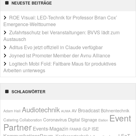
NEUESTE BEITRÄGE
ROE Visual: LED-Technik für Professor Brian Cox’
Emergence-Welttournee
Zufahrtsschutz bei Veranstaltungen: BVVS lädt zum
Austausch
Aditus Evo jetzt offiziell in Claude verfügbar
Joyned ist Promoter Member der Avnu Alliance
Logitech Mobi Fold: Faltbare Maus für produktives
Arbeiten unterwegs
SCHLAGWÖRTER
Audiotechnik
Broadcast
AV
Bühnentechnik
Adam Hall
AUMA
Event
Coronavirus
Digital Signage
Catering
Collaboration
Elation
Partner
Events-Magazin
ISE
GLP
FAMAB
KommunikationsRaum.
LEaT