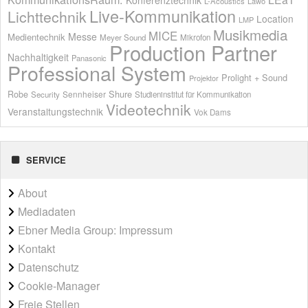
Konferenztechnik
L-Acoustics
Lawo
Live-Kommunikation
Lichttechnik
Location
LMP
Musikmedia
MICE
Messe
Medientechnik
Meyer Sound
Mikrofon
Production Partner
Nachhaltigkeit
Panasonic
Professional System
Prolight + Sound
Projektor
Shure
Robe
Sennheiser
Security
Studieninstitut für Kommunikation
Videotechnik
Veranstaltungstechnik
Vok Dams
SERVICE
About
Mediadaten
Ebner Media Group: Impressum
Kontakt
Datenschutz
Cookie-Manager
Freie Stellen