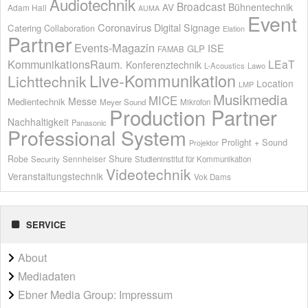
Audiotechnik
Broadcast
AV
Bühnentechnik
Adam Hall
AUMA
Event
Coronavirus
Digital Signage
Catering
Collaboration
Elation
Partner
Events-Magazin
ISE
GLP
FAMAB
KommunikationsRaum.
LEaT
Konferenztechnik
L-Acoustics
Lawo
Live-Kommunikation
Lichttechnik
Location
LMP
Musikmedia
MICE
Messe
Medientechnik
Meyer Sound
Mikrofon
Production Partner
Nachhaltigkeit
Panasonic
Professional System
Prolight + Sound
Projektor
Shure
Robe
Sennheiser
Security
Studieninstitut für Kommunikation
Videotechnik
Veranstaltungstechnik
Vok Dams
SERVICE
About
Mediadaten
Ebner Media Group: Impressum