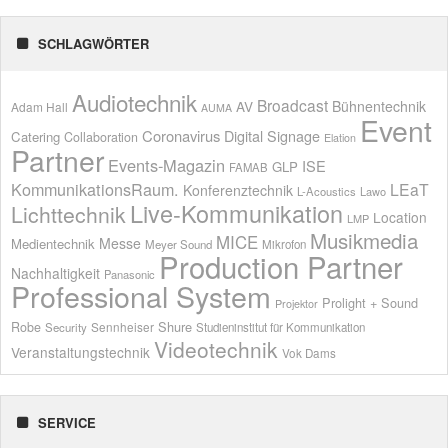
SCHLAGWÖRTER
Audiotechnik
Broadcast
AV
Bühnentechnik
Adam Hall
AUMA
Event
Coronavirus
Digital Signage
Catering
Collaboration
Elation
Partner
Events-Magazin
ISE
GLP
FAMAB
KommunikationsRaum.
LEaT
Konferenztechnik
L-Acoustics
Lawo
Live-Kommunikation
Lichttechnik
Location
LMP
Musikmedia
MICE
Messe
Medientechnik
Meyer Sound
Mikrofon
Production Partner
Nachhaltigkeit
Panasonic
Professional System
Prolight + Sound
Projektor
Shure
Robe
Sennheiser
Security
Studieninstitut für Kommunikation
Videotechnik
Veranstaltungstechnik
Vok Dams
SERVICE