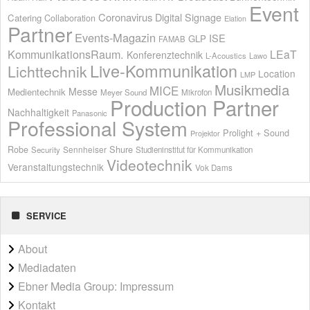
Event
Coronavirus
Digital Signage
Catering
Collaboration
Elation
Partner
Events-Magazin
ISE
GLP
FAMAB
KommunikationsRaum.
LEaT
Konferenztechnik
L-Acoustics
Lawo
Live-Kommunikation
Lichttechnik
Location
LMP
Musikmedia
MICE
Messe
Medientechnik
Meyer Sound
Mikrofon
Production Partner
Nachhaltigkeit
Panasonic
Professional System
Prolight + Sound
Projektor
Shure
Robe
Sennheiser
Security
Studieninstitut für Kommunikation
Videotechnik
Veranstaltungstechnik
Vok Dams
SERVICE
About
Mediadaten
Ebner Media Group: Impressum
Kontakt