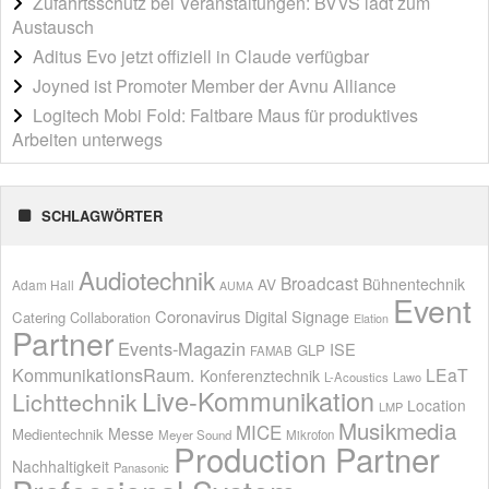
Zufahrtsschutz bei Veranstaltungen: BVVS lädt zum
Austausch
Aditus Evo jetzt offiziell in Claude verfügbar
Joyned ist Promoter Member der Avnu Alliance
Logitech Mobi Fold: Faltbare Maus für produktives
Arbeiten unterwegs
SCHLAGWÖRTER
Audiotechnik
Broadcast
AV
Bühnentechnik
Adam Hall
AUMA
Event
Coronavirus
Digital Signage
Catering
Collaboration
Elation
Partner
Events-Magazin
ISE
GLP
FAMAB
KommunikationsRaum.
LEaT
Konferenztechnik
L-Acoustics
Lawo
Live-Kommunikation
Lichttechnik
Location
LMP
Musikmedia
MICE
Messe
Medientechnik
Meyer Sound
Mikrofon
Production Partner
Nachhaltigkeit
Panasonic