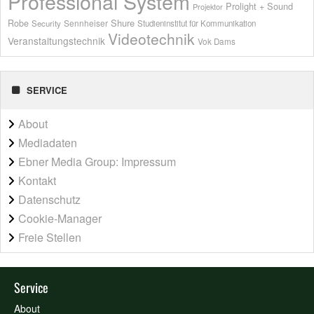
Professional System
Prolight + Sound
Projektor
Shure
Robe
Sennheiser
Security
Studieninstitut für Kommunikation
Videotechnik
Veranstaltungstechnik
Vok Dams
SERVICE
About
Mediadaten
Ebner Media Group: Impressum
Kontakt
Datenschutz
Cookie-Manager
Freie Stellen
Service
About