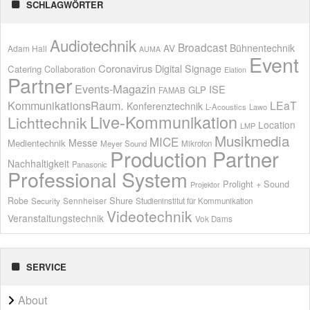
SCHLAGWÖRTER
Audiotechnik
Broadcast
AV
Bühnentechnik
Adam Hall
AUMA
Event
Coronavirus
Digital Signage
Catering
Collaboration
Elation
Partner
Events-Magazin
ISE
GLP
FAMAB
KommunikationsRaum.
LEaT
Konferenztechnik
L-Acoustics
Lawo
Live-Kommunikation
Lichttechnik
Location
LMP
Musikmedia
MICE
Messe
Medientechnik
Meyer Sound
Mikrofon
Production Partner
Nachhaltigkeit
Panasonic
Professional System
Prolight + Sound
Projektor
Shure
Robe
Sennheiser
Security
Studieninstitut für Kommunikation
Videotechnik
Veranstaltungstechnik
Vok Dams
SERVICE
About