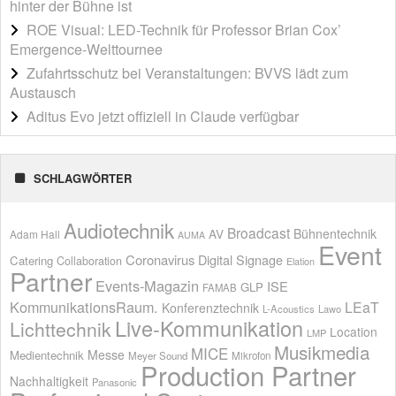
hinter der Bühne ist
ROE Visual: LED-Technik für Professor Brian Cox’
Emergence-Welttournee
Zufahrtsschutz bei Veranstaltungen: BVVS lädt zum
Austausch
Aditus Evo jetzt offiziell in Claude verfügbar
SCHLAGWÖRTER
Audiotechnik
Broadcast
AV
Bühnentechnik
Adam Hall
AUMA
Event
Coronavirus
Digital Signage
Catering
Collaboration
Elation
Partner
Events-Magazin
ISE
GLP
FAMAB
KommunikationsRaum.
LEaT
Konferenztechnik
L-Acoustics
Lawo
Live-Kommunikation
Lichttechnik
Location
LMP
Musikmedia
MICE
Messe
Medientechnik
Meyer Sound
Mikrofon
Production Partner
Nachhaltigkeit
Panasonic