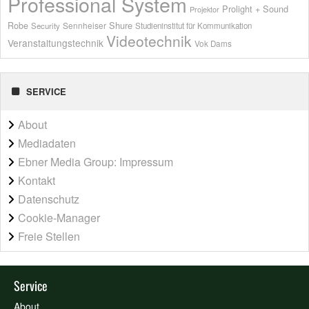
Professional System
Prolight + Sound
Projektor
Shure
Robe
Sennheiser
Security
Studieninstitut für Kommunikation
Videotechnik
Veranstaltungstechnik
Vok Dams
SERVICE
About
Mediadaten
Ebner Media Group: Impressum
Kontakt
Datenschutz
Cookie-Manager
Freie Stellen
Service
About