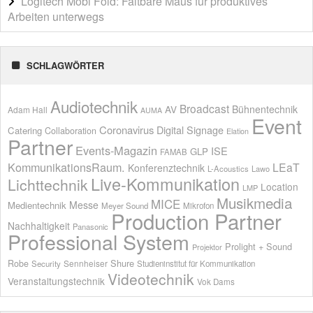
Logitech Mobi Fold: Faltbare Maus für produktives
Arbeiten unterwegs
SCHLAGWÖRTER
Audiotechnik
Broadcast
AV
Bühnentechnik
Adam Hall
AUMA
Event
Coronavirus
Digital Signage
Catering
Collaboration
Elation
Partner
Events-Magazin
ISE
GLP
FAMAB
KommunikationsRaum.
LEaT
Konferenztechnik
L-Acoustics
Lawo
Live-Kommunikation
Lichttechnik
Location
LMP
Musikmedia
MICE
Messe
Medientechnik
Meyer Sound
Mikrofon
Production Partner
Nachhaltigkeit
Panasonic
Professional System
Prolight + Sound
Projektor
Shure
Robe
Sennheiser
Security
Studieninstitut für Kommunikation
Videotechnik
Veranstaltungstechnik
Vok Dams