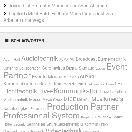
Joyned ist Promoter Member der Avnu Alliance
Logitech Mobi Fold: Faltbare Maus für produktives
Arbeiten unterwegs
SCHLAGWÖRTER
Audiotechnik
Broadcast
AV
Bühnentechnik
Adam Hall
AUMA
Event
Coronavirus
Digital Signage
Catering
Collaboration
Elation
Partner
Events-Magazin
ISE
GLP
FAMAB
KommunikationsRaum.
LEaT
Konferenztechnik
L-Acoustics
Lawo
Live-Kommunikation
Lichttechnik
Location
LMP
Musikmedia
MICE
Messe
Medientechnik
Meyer Sound
Mikrofon
Production Partner
Nachhaltigkeit
Panasonic
Professional System
Prolight + Sound
Projektor
Shure
Robe
Sennheiser
Security
Studieninstitut für Kommunikation
Videotechnik
Veranstaltungstechnik
Vok Dams