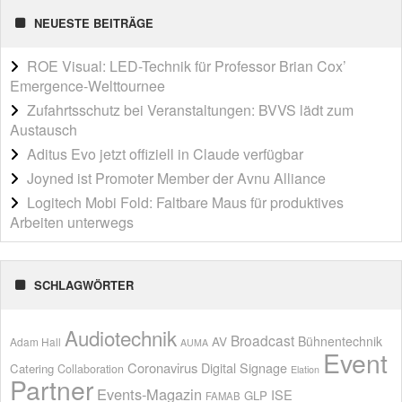
NEUESTE BEITRÄGE
ROE Visual: LED-Technik für Professor Brian Cox’
Emergence-Welttournee
Zufahrtsschutz bei Veranstaltungen: BVVS lädt zum
Austausch
Aditus Evo jetzt offiziell in Claude verfügbar
Joyned ist Promoter Member der Avnu Alliance
Logitech Mobi Fold: Faltbare Maus für produktives
Arbeiten unterwegs
SCHLAGWÖRTER
Audiotechnik
Broadcast
AV
Bühnentechnik
Adam Hall
AUMA
Event
Coronavirus
Digital Signage
Catering
Collaboration
Elation
Partner
Events-Magazin
ISE
GLP
FAMAB