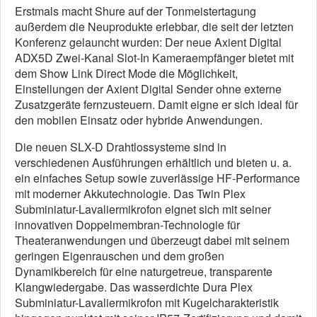
Erstmals macht Shure auf der Tonmeistertagung
außerdem die Neuprodukte erlebbar, die seit der letzten
Konferenz gelauncht wurden: Der neue Axient Digital
ADX5D Zwei-Kanal Slot-In Kameraempfänger bietet mit
dem Show Link Direct Mode die Möglichkeit,
Einstellungen der Axient Digital Sender ohne externe
Zusatzgeräte fernzusteuern. Damit eigne er sich ideal für
den mobilen Einsatz oder hybride Anwendungen.
Die neuen SLX-D Drahtlossysteme sind in
verschiedenen Ausführungen erhältlich und bieten u. a.
ein einfaches Setup sowie zuverlässige HF-Performance
mit moderner Akkutechnologie. Das Twin Plex
Subminiatur-Lavaliermikrofon eignet sich mit seiner
innovativen Doppelmembran-Technologie für
Theateranwendungen und überzeugt dabei mit seinem
geringen Eigenrauschen und dem großen
Dynamikbereich für eine naturgetreue, transparente
Klangwiedergabe. Das wasserdichte Dura Plex
Subminiatur-Lavaliermikrofon mit Kugelcharakteristik