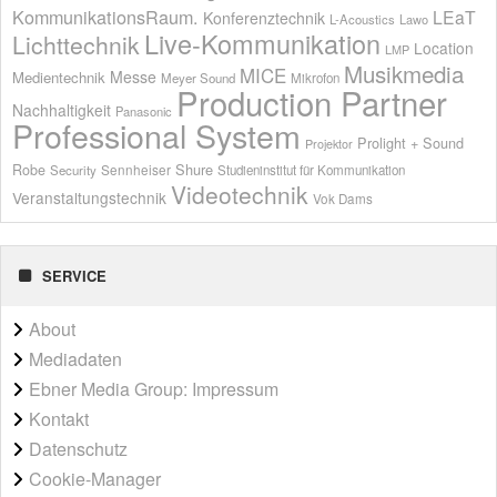
KommunikationsRaum.
LEaT
Konferenztechnik
L-Acoustics
Lawo
Live-Kommunikation
Lichttechnik
Location
LMP
Musikmedia
MICE
Messe
Medientechnik
Meyer Sound
Mikrofon
Production Partner
Nachhaltigkeit
Panasonic
Professional System
Prolight + Sound
Projektor
Shure
Robe
Sennheiser
Security
Studieninstitut für Kommunikation
Videotechnik
Veranstaltungstechnik
Vok Dams
SERVICE
About
Mediadaten
Ebner Media Group: Impressum
Kontakt
Datenschutz
Cookie-Manager