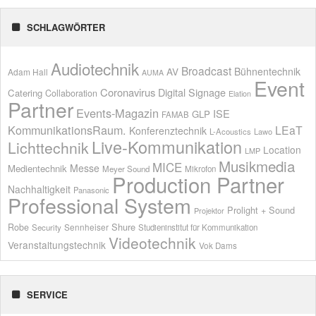
SCHLAGWÖRTER
Audiotechnik
Broadcast
AV
Bühnentechnik
Adam Hall
AUMA
Event
Coronavirus
Digital Signage
Catering
Collaboration
Elation
Partner
Events-Magazin
ISE
GLP
FAMAB
KommunikationsRaum.
LEaT
Konferenztechnik
L-Acoustics
Lawo
Live-Kommunikation
Lichttechnik
Location
LMP
Musikmedia
MICE
Messe
Medientechnik
Meyer Sound
Mikrofon
Production Partner
Nachhaltigkeit
Panasonic
Professional System
Prolight + Sound
Projektor
Shure
Robe
Sennheiser
Security
Studieninstitut für Kommunikation
Videotechnik
Veranstaltungstechnik
Vok Dams
SERVICE