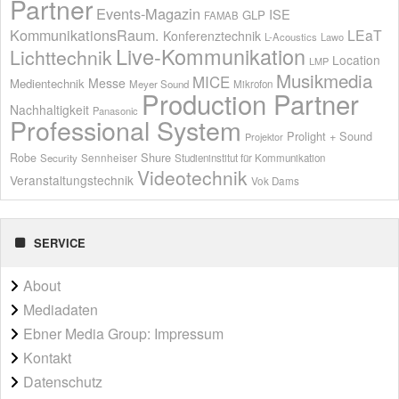
Partner
Events-Magazin
ISE
GLP
FAMAB
KommunikationsRaum.
LEaT
Konferenztechnik
L-Acoustics
Lawo
Live-Kommunikation
Lichttechnik
Location
LMP
Musikmedia
MICE
Messe
Medientechnik
Meyer Sound
Mikrofon
Production Partner
Nachhaltigkeit
Panasonic
Professional System
Prolight + Sound
Projektor
Shure
Robe
Sennheiser
Security
Studieninstitut für Kommunikation
Videotechnik
Veranstaltungstechnik
Vok Dams
SERVICE
About
Mediadaten
Ebner Media Group: Impressum
Kontakt
Datenschutz