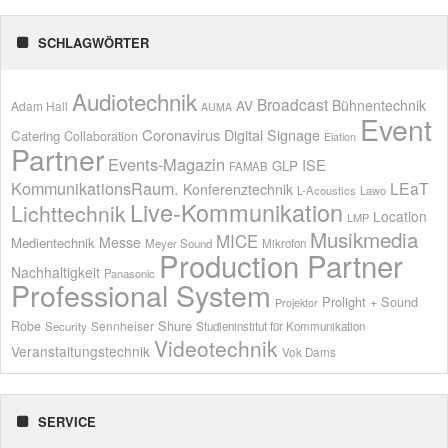
SCHLAGWÖRTER
Audiotechnik
Broadcast
AV
Bühnentechnik
Adam Hall
AUMA
Event
Coronavirus
Digital Signage
Catering
Collaboration
Elation
Partner
Events-Magazin
ISE
GLP
FAMAB
KommunikationsRaum.
LEaT
Konferenztechnik
L-Acoustics
Lawo
Live-Kommunikation
Lichttechnik
Location
LMP
Musikmedia
MICE
Messe
Medientechnik
Meyer Sound
Mikrofon
Production Partner
Nachhaltigkeit
Panasonic
Professional System
Prolight + Sound
Projektor
Shure
Robe
Sennheiser
Security
Studieninstitut für Kommunikation
Videotechnik
Veranstaltungstechnik
Vok Dams
SERVICE