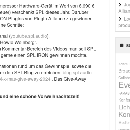
Jo
pressor Hardware-Gerät im Wert von 6.690 €
Allia
euer) verschenkt SPL dieses Jahr. Darüber
RON Plugins von Plugin Alliance zu gewinnen.
Lo
ne Schritte:
produ
nal (
youtube.spl.audio
).
 Howie Weinberg”.
S
m Kommentar-Bereich des Videos man soll SPL
n gerne einen SPL IRON gewinnen möchte.
Adam H
rmationen rund um das Gewinnspiel sowie die
Broad
r den SPL-Blog zu erreichen:
blog.spl.audio
Collab
spl-x-mas-give-away-2024
. Das Give-Away
Ev
FAMAB
 und eine schöne Vorweihnachtszeit!
Konfe
Lich
Kom
Medien
Mikrofo