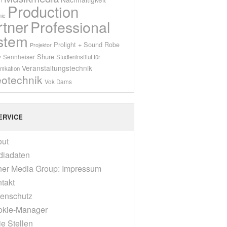
Production
ic
rtner
Professional
stem
Prolight + Sound
Robe
Projektor
Shure
Sennheiser
y
Studieninstitut für
Veranstaltungstechnik
ikation
eotechnik
Vok Dams
ERVICE
out
diadaten
er Media Group: Impressum
takt
enschutz
okie-Manager
ie Stellen