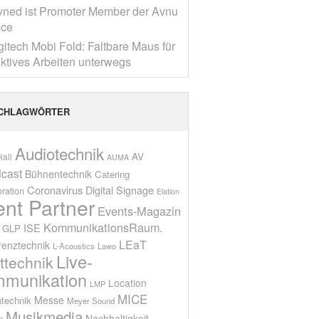
yned ist Promoter Member der Avnu
nce
gitech Mobi Fold: Faltbare Maus für
ktives Arbeiten unterwegs
CHLAGWÖRTER
Audiotechnik
AV
all
AUMA
cast
Bühnentechnik
Catering
Coronavirus
Digital Signage
oration
Elation
ent Partner
Events-Magazin
KommunikationsRaum.
ISE
GLP
LEaT
renztechnik
L-Acoustics
Lawo
Live-
ttechnik
munikation
Location
LMP
MICE
Messe
technik
Meyer Sound
Musikmedia
Nachhaltigkeit
n