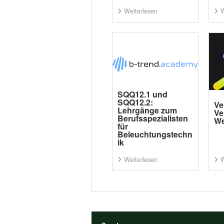
Weiterlesen
W
SQQ12.1 und
SQQ12.2:
Ve
Lehrgänge zum
Ve
Berufsspezialisten
We
für
Beleuchtungstechn
ik
Weiterlesen
W