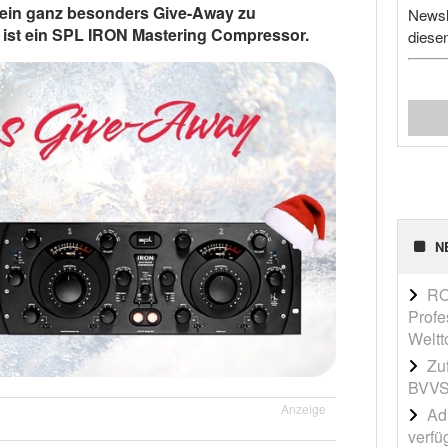
 ein ganz besonders Give-Away zu
Newsl
 ist ein SPL IRON Mastering Compressor.
diese
N
RO
Profe
Weltt
Zu
BVVS
Anzeige
Adi
verfü