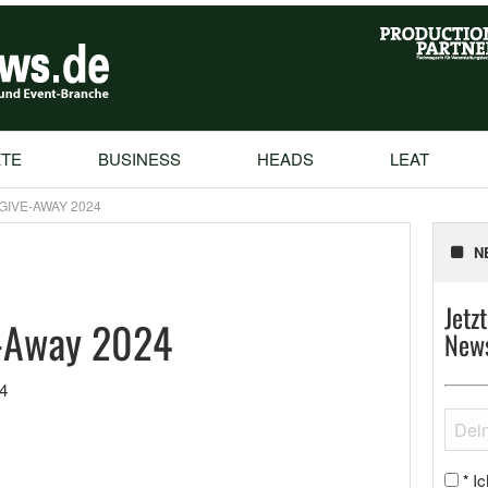
TE
BUSINESS
HEADS
LEAT
GIVE-AWAY 2024
N
Jetz
-Away 2024
News
4
Ic
*