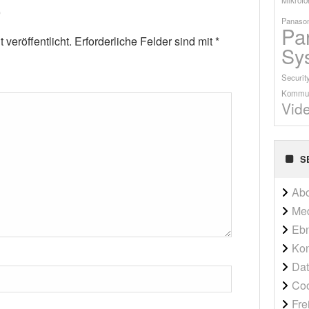
Panason
Pa
veröffentlicht.
Erforderliche Felder sind mit
*
Sy
Securit
Kommun
Vid
S
Ab
Me
Ebn
Kon
Dat
Co
Fre