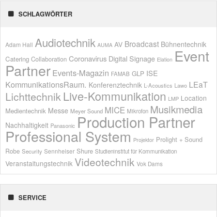
SCHLAGWÖRTER
Audiotechnik
Broadcast
AV
Bühnentechnik
Adam Hall
AUMA
Event
Coronavirus
Digital Signage
Catering
Collaboration
Elation
Partner
Events-Magazin
ISE
GLP
FAMAB
KommunikationsRaum.
LEaT
Konferenztechnik
L-Acoustics
Lawo
Live-Kommunikation
Lichttechnik
Location
LMP
Musikmedia
MICE
Messe
Medientechnik
Meyer Sound
Mikrofon
Production Partner
Nachhaltigkeit
Panasonic
Professional System
Prolight + Sound
Projektor
Shure
Robe
Sennheiser
Security
Studieninstitut für Kommunikation
Videotechnik
Veranstaltungstechnik
Vok Dams
SERVICE