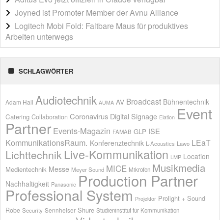
Joyned ist Promoter Member der Avnu Alliance
Logitech Mobi Fold: Faltbare Maus für produktives
Arbeiten unterwegs
SCHLAGWÖRTER
Audiotechnik
Broadcast
AV
Bühnentechnik
Adam Hall
AUMA
Event
Coronavirus
Digital Signage
Catering
Collaboration
Elation
Partner
Events-Magazin
ISE
GLP
FAMAB
KommunikationsRaum.
LEaT
Konferenztechnik
L-Acoustics
Lawo
Live-Kommunikation
Lichttechnik
Location
LMP
Musikmedia
MICE
Messe
Medientechnik
Meyer Sound
Mikrofon
Production Partner
Nachhaltigkeit
Panasonic
Professional System
Prolight + Sound
Projektor
Shure
Robe
Sennheiser
Security
Studieninstitut für Kommunikation