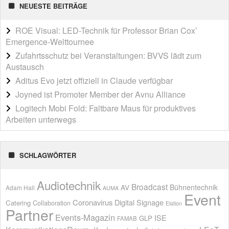
NEUESTE BEITRÄGE
ROE Visual: LED-Technik für Professor Brian Cox’
Emergence-Welttournee
Zufahrtsschutz bei Veranstaltungen: BVVS lädt zum
Austausch
Aditus Evo jetzt offiziell in Claude verfügbar
Joyned ist Promoter Member der Avnu Alliance
Logitech Mobi Fold: Faltbare Maus für produktives
Arbeiten unterwegs
SCHLAGWÖRTER
Audiotechnik
Broadcast
AV
Bühnentechnik
Adam Hall
AUMA
Event
Coronavirus
Digital Signage
Catering
Collaboration
Elation
Partner
Events-Magazin
ISE
GLP
FAMAB