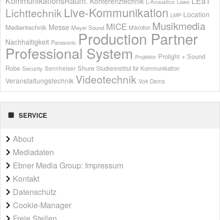
KommunikationsRaum.
LEaT
Konferenztechnik
L-Acoustics
Lawo
Live-Kommunikation
Lichttechnik
Location
LMP
Musikmedia
MICE
Messe
Medientechnik
Meyer Sound
Mikrofon
Production Partner
Nachhaltigkeit
Panasonic
Professional System
Prolight + Sound
Projektor
Shure
Robe
Sennheiser
Security
Studieninstitut für Kommunikation
Videotechnik
Veranstaltungstechnik
Vok Dams
SERVICE
About
Mediadaten
Ebner Media Group: Impressum
Kontakt
Datenschutz
Cookie-Manager
Freie Stellen