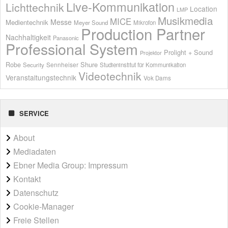
Live-Kommunikation
Lichttechnik
Location
LMP
Musikmedia
MICE
Messe
Medientechnik
Meyer Sound
Mikrofon
Production Partner
Nachhaltigkeit
Panasonic
Professional System
Prolight + Sound
Projektor
Shure
Robe
Sennheiser
Security
Studieninstitut für Kommunikation
Videotechnik
Veranstaltungstechnik
Vok Dams
SERVICE
About
Mediadaten
Ebner Media Group: Impressum
Kontakt
Datenschutz
Cookie-Manager
Freie Stellen