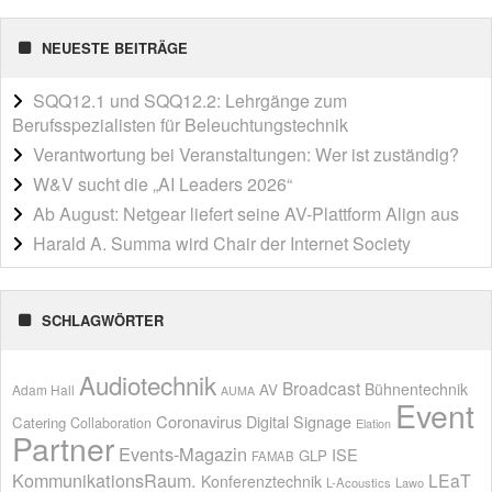
NEUESTE BEITRÄGE
SQQ12.1 und SQQ12.2: Lehrgänge zum
Berufsspezialisten für Beleuchtungstechnik
Verantwortung bei Veranstaltungen: Wer ist zuständig?
W&V sucht die „AI Leaders 2026“
Ab August: Netgear liefert seine AV-Plattform Align aus
Harald A. Summa wird Chair der Internet Society
SCHLAGWÖRTER
Audiotechnik
Broadcast
AV
Bühnentechnik
Adam Hall
AUMA
Event
Coronavirus
Digital Signage
Catering
Collaboration
Elation
Partner
Events-Magazin
ISE
GLP
FAMAB
KommunikationsRaum.
LEaT
Konferenztechnik
L-Acoustics
Lawo