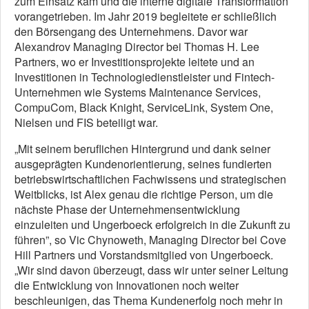
zum Einsatz kam und die interne digitale Transformation
vorangetrieben. Im Jahr 2019 begleitete er schließlich
den Börsengang des Unternehmens. Davor war
Alexandrov Managing Director bei Thomas H. Lee
Partners, wo er Investitionsprojekte leitete und an
Investitionen in Technologiedienstleister und Fintech-
Unternehmen wie Systems Maintenance Services,
CompuCom, Black Knight, ServiceLink, System One,
Nielsen und FIS beteiligt war.
„Mit seinem beruflichen Hintergrund und dank seiner
ausgeprägten Kundenorientierung, seines fundierten
betriebswirtschaftlichen Fachwissens und strategischen
Weitblicks, ist Alex genau die richtige Person, um die
nächste Phase der Unternehmensentwicklung
einzuleiten und Ungerboeck erfolgreich in die Zukunft zu
führen”, so Vic Chynoweth, Managing Director bei Cove
Hill Partners und Vorstandsmitglied von Ungerboeck.
„Wir sind davon überzeugt, dass wir unter seiner Leitung
die Entwicklung von Innovationen noch weiter
beschleunigen, das Thema Kundenerfolg noch mehr in