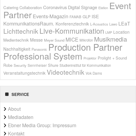
Event
Coronavirus
Digital Signage
Catering
Collaboration
Elation
Partner
Events-Magazin
ISE
GLP
FAMAB
KommunikationsRaum.
LEaT
Konferenztechnik
L-Acoustics
Lawo
Live-Kommunikation
Lichttechnik
Location
LMP
Musikmedia
MICE
Messe
Medientechnik
Meyer Sound
Mikrofon
Production Partner
Nachhaltigkeit
Panasonic
Professional System
Prolight + Sound
Projektor
Shure
Robe
Sennheiser
Security
Studieninstitut für Kommunikation
Videotechnik
Veranstaltungstechnik
Vok Dams
SERVICE
About
Mediadaten
Ebner Media Group: Impressum
Kontakt