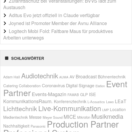
Zufahrtsschutz bei Veranstaltungen: BVVS lädt zum
Austausch
Aditus Evo jetzt offiziell in Claude verfügbar
Joyned ist Promoter Member der Avnu Alliance
Logitech Mobi Fold: Faltbare Maus für produktives
Arbeiten unterwegs
SCHLAGWÖRTER
Audiotechnik
Broadcast
AV
Bühnentechnik
Adam Hall
AUMA
Event
Coronavirus
Digital Signage
Catering
Collaboration
Elation
Partner
Events-Magazin
ISE
GLP
FAMAB
KommunikationsRaum.
LEaT
Konferenztechnik
L-Acoustics
Lawo
Live-Kommunikation
Lichttechnik
Location
LMP
Musikmedia
MICE
Messe
Medientechnik
Meyer Sound
Mikrofon
Production Partner
Nachhaltigkeit
Panasonic