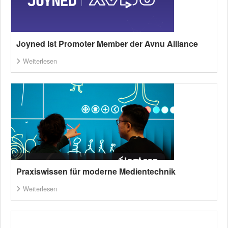
Joyned ist Promoter Member der Avnu Alliance
Weiterlesen
Praxiswissen für moderne Medientechnik
Weiterlesen