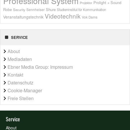
Professional System
Prolight + Sound
Projektor
Shure
Robe
Sennheiser
Security
Studieninstitut für Kommunikation
Videotechnik
Veranstaltungstechnik
Vok Dams
SERVICE
About
Mediadaten
Ebner Media Group: Impressum
Kontakt
Datenschutz
Cookie-Manager
Freie Stellen
Service
About