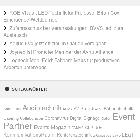
ROE Visual: LED-Technik für Professor Brian Cox’
Emergence-Welttournee
Zufahrtsschutz bei Veranstaltungen: BVVS lädt zum
Austausch
Aditus Evo jetzt offiziell in Claude verfügbar
Joyned ist Promoter Member der Avnu Alliance
Logitech Mobi Fold: Faltbare Maus für produktives
Arbeiten unterwegs
SCHLAGWÖRTER
Audiotechnik
Broadcast
AV
Bühnentechnik
Adam Hall
AUMA
Event
Coronavirus
Digital Signage
Catering
Collaboration
Elation
Partner
Events-Magazin
ISE
GLP
FAMAB
KommunikationsRaum.
LEaT
Konferenztechnik
L-Acoustics
Lawo