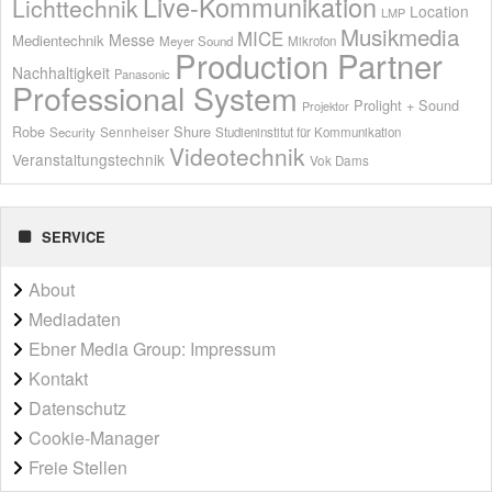
Live-Kommunikation
Lichttechnik
Location
LMP
Musikmedia
MICE
Messe
Medientechnik
Meyer Sound
Mikrofon
Production Partner
Nachhaltigkeit
Panasonic
Professional System
Prolight + Sound
Projektor
Shure
Robe
Sennheiser
Security
Studieninstitut für Kommunikation
Videotechnik
Veranstaltungstechnik
Vok Dams
SERVICE
About
Mediadaten
Ebner Media Group: Impressum
Kontakt
Datenschutz
Cookie-Manager
Freie Stellen