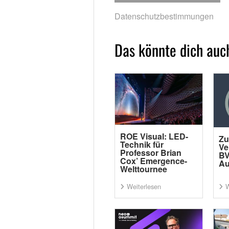
Datenschutzbestimmungen
Das könnte dich auch
ROE Visual: LED-
Zu
Technik für
Ve
Professor Brian
BV
Cox’ Emergence-
Au
Welttournee
Weiterlesen
W