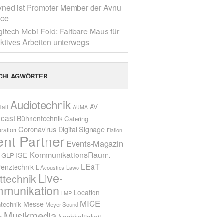
yned ist Promoter Member der Avnu
nce
gitech Mobi Fold: Faltbare Maus für
ktives Arbeiten unterwegs
CHLAGWÖRTER
Audiotechnik
AV
all
AUMA
cast
Bühnentechnik
Catering
Coronavirus
Digital Signage
oration
Elation
ent Partner
Events-Magazin
KommunikationsRaum.
ISE
GLP
LEaT
renztechnik
L-Acoustics
Lawo
Live-
ttechnik
munikation
Location
LMP
MICE
Messe
technik
Meyer Sound
Musikmedia
Nachhaltigkeit
n