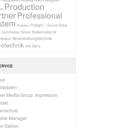
Production
ic
rtner
Professional
stem
Prolight + Sound
Robe
Projektor
Shure
Sennheiser
y
Studieninstitut für
Veranstaltungstechnik
ikation
eotechnik
Vok Dams
ERVICE
out
diadaten
er Media Group: Impressum
takt
enschutz
okie-Manager
ie Stellen