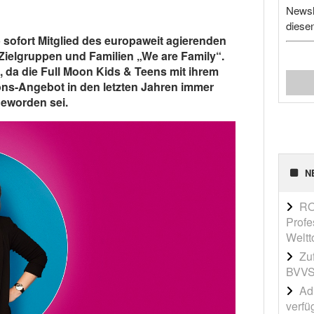
Newsl
diese
 sofort Mitglied des europaweit agierenden
Zielgruppen und Familien „We are Family“.
, da die Full Moon Kids & Teens mit ihrem
s-Angebot in den letzten Jahren immer
geworden sei.
N
RO
Profe
Weltt
Zu
BVVS
Adi
verfü