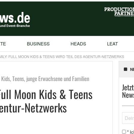
TE
BUSINESS
HEADS
LEAT
MILY: FULL MOON KIDS & TEENS WIRD TEIL DES AGENTUR-NETZWERKS
N
 Kids, Teens, junge Erwachsene und Familien
Jetz
Full Moon Kids & Teens
News
gentur-Netzwerks
Ic
*