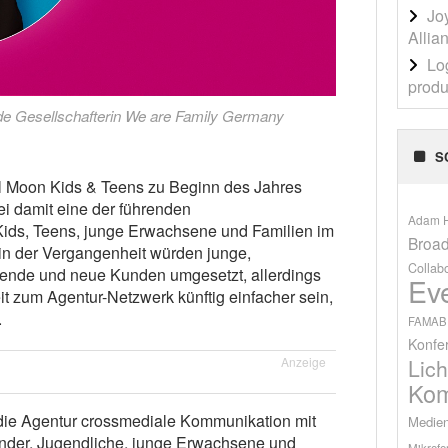
Jo
Allia
Lo
produ
e Gesellschafterin We are Family Germany
S
l Moon Kids & Teens zu Beginn des Jahres
ei damit eine der führenden
Adam H
ids, Teens, junge Erwachsene und Familien im
Broad
n der Vergangenheit würden junge,
Collab
ende und neue Kunden umgesetzt, allerdings
Ev
t zum Agentur-Netzwerk künftig einfacher sein,
.
FAMAB
Konfe
Lich
Anzeige
Kom
te die Agentur crossmediale Kommunikation mit
Medien
Kinder, Jugendliche, junge Erwachsene und
Mikrofo