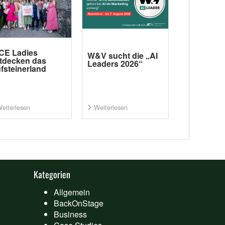
CE Ladies
W&V sucht die „AI
tdecken das
Leaders 2026“
fsteinerland
eiterlesen
Weiterlesen
Kategorien
Allgemein
BackOnStage
Business