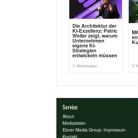
Die Architektur der
KI-Exzellenz: Patric
MI
Weiler zeigt, warum
en
Unternehmen
Ku
eigene KI-
Strategien
entwickeln müssen
Weiterlesen
W
Service
About
Mediadaten
Ebner Media Group: Impressum
Kontakt