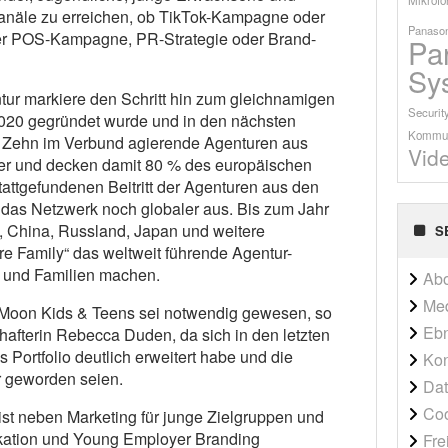
Kanäle zu erreichen, ob TikTok-Kampagne oder
Panason
er POS-Kampagne, PR-Strategie oder Brand-
Pa
Sy
r markiere den Schritt hin zum gleichnamigen
Securit
2020 gegründet wurde und in den nächsten
Kommun
l. Zehn im Verbund agierende Agenturen aus
Vid
er und decken damit 80 % des europäischen
tattgefundenen Beitritt der Agenturen aus den
h das Netzwerk noch globaler aus. Bis zum Jahr
, China, Russland, Japan und weitere
S
 Family“ das weltweit führende Agentur-
n und Familien machen.
Ab
Me
l Moon Kids & Teens sei notwendig gewesen, so
Ebn
hafterin Rebecca Duden, da sich in den letzten
 Portfolio deutlich erweitert habe und die
Kon
r geworden seien.
Dat
Co
 neben Marketing für junge Zielgruppen und
kation und Young Employer Branding
Fre