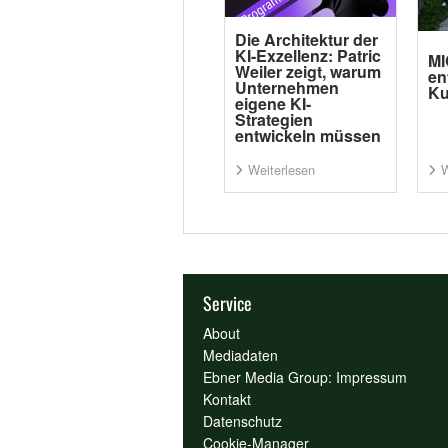
Die Architektur der
KI-Exzellenz: Patric
MI
Weiler zeigt, warum
en
Unternehmen
Ku
eigene KI-
Strategien
entwickeln müssen
Weiterlesen
W
Service
About
Mediadaten
Ebner Media Group: Impressum
Kontakt
Datenschutz
Cookie-Manager