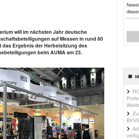
Newsl
diese
rium will im nächsten Jahr deutsche
chaftsbeteiligungen auf Messen in rund 60
st das Ergebnis der Herbstsitzung des
sebeteiligungen beim AUMA am 23.
N
RO
Profe
Weltt
Zu
BVVS
Adi
verfü