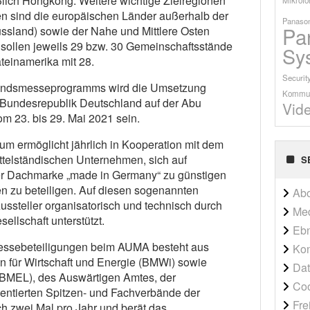
ßlich Hongkong. Weitere wichtige Zielregionen
en sind die europäischen Länder außerhalb der
Panason
Pa
ssland) sowie der Nahe und Mittlere Osten
a sollen jeweils 29 bzw. 30 Gemeinschaftsstände
Sy
ateinamerika mit 28.
Securit
landsmesseprogramms wird die Umsetzung
Kommun
 Bundesrepublik Deutschland auf der Abu
Vid
om 23. bis 29. Mai 2021 sein.
um ermöglicht jährlich in Kooperation mit dem
ttelständischen Unternehmen, sich auf
S
er Dachmarke „made in Germany“ zu günstigen
 zu beteiligen. Auf diesen sogenannten
Ab
ssteller organisatorisch und technisch durch
Me
llschaft unterstützt.
Ebn
messebeteiligungen beim AUMA besteht aus
Kon
en für Wirtschaft und Energie (BMWi) sowie
Dat
(BMEL), des Auswärtigen Amtes, der
Co
entierten Spitzen- und Fachverbände der
Fre
sich zwei Mal pro Jahr und berät das