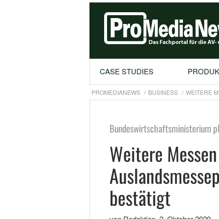
CASE STUDIES
PRODUK
PROMEDIANEWS
BUSINESS
WEITERE M
Bundeswirtschaftsministerium pl
Weitere Messen 
Auslandsmesse
bestätigt
von Redaktion
,
2. Oktober 2020