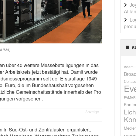
Jo
Allia
Lo
produ
S
 AUMA)
en über 40 weitere Messebeteiligungen in das
Adam H
Arbeitskreis jetzt bestätigt hat. Damit wurde
Broad
andsmesseprogramm seit der Erstauflage 1949
Collab
io. Euro, die im Bundeshaushalt vorgesehen
Ev
sätzliche Gemeinschaftsstände innerhalb der Pro
FAMAB
iligungen vorgesehen.
Konfe
Lich
Anzeige
Kom
Medien
in Süd-Ost- und Zentralasien organisiert,
Mikrofo