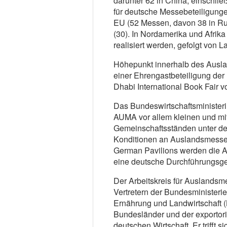
darunter 62 in China, einschlie
für deutsche Messebeteiligung
EU (52 Messen, davon 38 in Ru
(30). In Nordamerika und Afrik
realisiert werden, gefolgt von L
Höhepunkt innerhalb des Aus
einer Ehrengastbeteiligung der
Dhabi International Book Fair v
Das Bundeswirtschaftsministeri
AUMA vor allem kleinen und mi
Gemeinschaftsständen unter d
Konditionen an Auslandsmessen
German Pavilions werden die Au
eine deutsche Durchführungsgese
Der Arbeitskreis für Auslands
Vertretern der Bundesministeri
Ernährung und Landwirtschaft 
Bundesländer und der exportori
deutschen Wirtschaft. Er trifft 