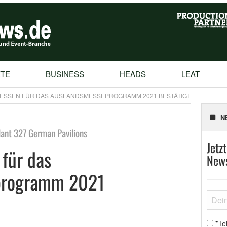
TE
BUSINESS
HEADS
LEAT
ESSEN FÜR DAS AUSLANDSMESSEPROGRAMM 2021 BESTÄTIGT
N
ant 327 German Pavilions
Jetz
für das
News
programm 2021
Ic
*