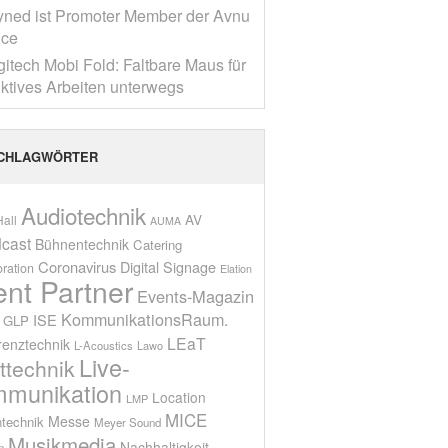
yned ist Promoter Member der Avnu
nce
gitech Mobi Fold: Faltbare Maus für
ktives Arbeiten unterwegs
CHLAGWÖRTER
Audiotechnik
AV
all
AUMA
cast
Bühnentechnik
Catering
Coronavirus
Digital Signage
oration
Elation
ent Partner
Events-Magazin
KommunikationsRaum.
ISE
GLP
LEaT
renztechnik
L-Acoustics
Lawo
Live-
ttechnik
munikation
Location
LMP
MICE
Messe
technik
Meyer Sound
Musikmedia
Nachhaltigkeit
n