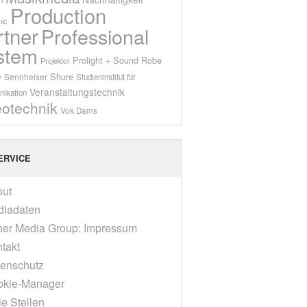
Production
ic
rtner
Professional
stem
Prolight + Sound
Robe
Projektor
Shure
Sennheiser
y
Studieninstitut für
Veranstaltungstechnik
ikation
eotechnik
Vok Dams
ERVICE
out
diadaten
er Media Group: Impressum
takt
enschutz
okie-Manager
ie Stellen