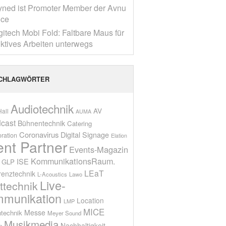
yned ist Promoter Member der Avnu
nce
gitech Mobi Fold: Faltbare Maus für
ktives Arbeiten unterwegs
CHLAGWÖRTER
Audiotechnik
AV
all
AUMA
cast
Bühnentechnik
Catering
Coronavirus
Digital Signage
oration
Elation
ent Partner
Events-Magazin
KommunikationsRaum.
ISE
GLP
LEaT
renztechnik
L-Acoustics
Lawo
Live-
ttechnik
munikation
Location
LMP
MICE
Messe
technik
Meyer Sound
Musikmedia
Nachhaltigkeit
n