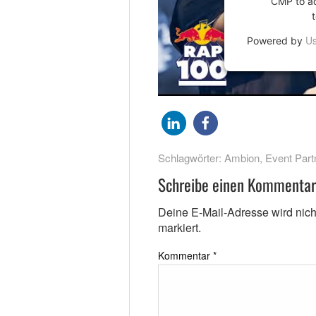
CMP to add
Us
Powered by
Schlagwörter:
Ambion
,
Event Part
Schreibe einen Kommentar
Deine E-Mail-Adresse wird nicht 
markiert.
Kommentar
*