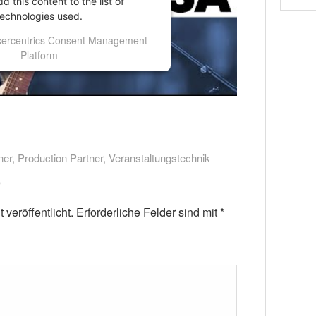
 this content to the list of
technologies used.
ercentrics Consent Management
Platform
ner
,
Production Partner
,
Veranstaltungstechnik
veröffentlicht.
Erforderliche Felder sind mit
*