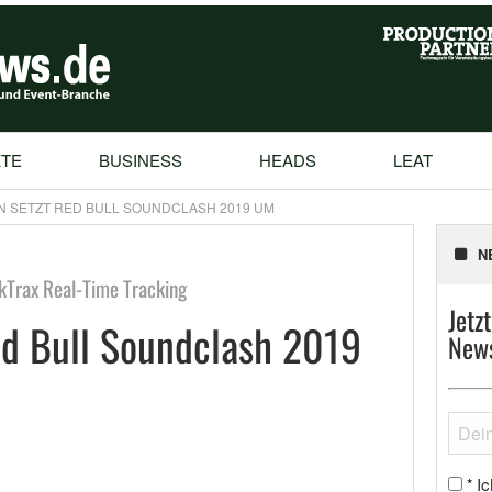
TE
BUSINESS
HEADS
LEAT
N SETZT RED BULL SOUNDCLASH 2019 UM
N
kTrax Real-Time Tracking
Jetz
d Bull Soundclash 2019
News
Ic
*