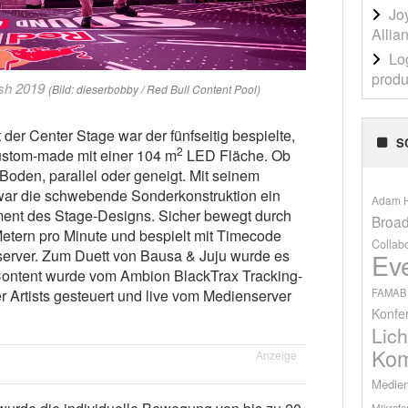
Jo
Allia
Lo
produ
sh 2019
(Bild: dieserbobby / Red Bull Content Pool)
er Center Stage war der fünfseitig bespielte,
S
2
stom-made mit einer 104 m
LED Fläche. Ob
 Boden, parallel oder geneigt. Mit seinem
ar die schwebende Sonderkonstruktion ein
Adam H
ent des Stage-Designs. Sicher bewegt durch
Broad
Metern pro Minute und bespielt mit Timecode
Collab
server. Zum Duett von Bausa & Juju wurde es
Ev
 Content wurde vom Ambion BlackTrax Tracking-
FAMAB
Artists gesteuert und live vom Medienserver
Konfe
Lich
Kom
Anzeige
Medien
Mikrofo