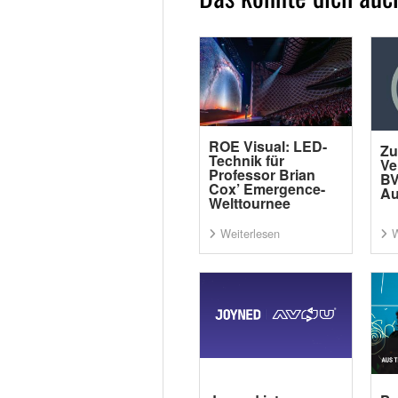
ROE Visual: LED-
Zu
Technik für
Ve
Professor Brian
BV
Cox’ Emergence-
Au
Welttournee
Weiterlesen
W