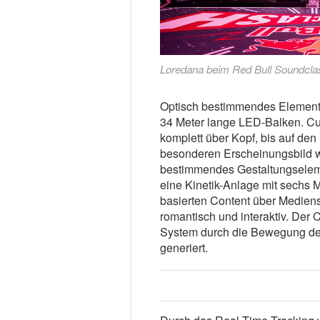
Loredana beim Red Bull Soundcla
Optisch bestimmendes Element d
34 Meter lange LED-Balken. Cu
komplett über Kopf, bis auf den
besonderen Erscheinungsbild w
bestimmendes Gestaltungselem
eine Kinetik-Anlage mit sechs 
basierten Content über Medien
romantisch und interaktiv. Der
System durch die Bewegung der 
generiert.