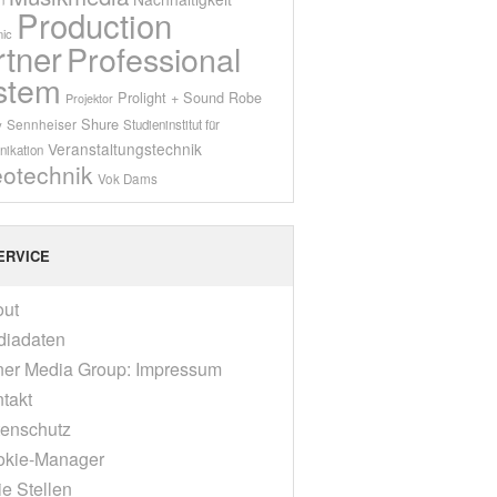
Production
ic
rtner
Professional
stem
Prolight + Sound
Robe
Projektor
Shure
Sennheiser
y
Studieninstitut für
Veranstaltungstechnik
ikation
eotechnik
Vok Dams
ERVICE
out
diadaten
er Media Group: Impressum
takt
enschutz
okie-Manager
ie Stellen