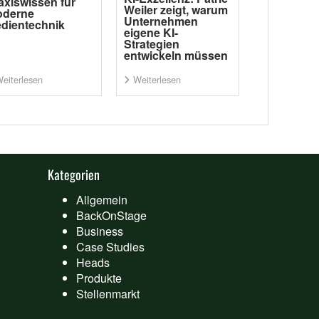
axiswissen für
Weiler zeigt, warum
derne
Unternehmen
dientechnik
eigene KI-
Strategien
entwickeln müssen
eiterlesen
Weiterlesen
Kategorien
Allgemein
BackOnStage
Business
Case Studies
Heads
Produkte
Stellenmarkt