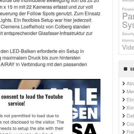
wurde die individuelle Bewegung von bis zu 20
 m x 15 m mit 22 Kameras erfasst und zur voll
Panason
Pa
teuerung der Follow Spots genutzt. Zum Einsatz
ghts. Ein flexibles Setup war hier jederzeit
Sy
 Clemens Loeffelholz von Colberg standen
it entsprechender Glasfaser-Infrastruktur zur
Securit
Kommun
Vid
 den LED-Balken erforderte ein Setup in
g maximalem Druck bis zum hintersten
 AiRAY in Verbindung mit den passenden
S
Ab
Me
 consent to load the Youtube
Ebn
service!
Kon
Dat
is not permitted to load due to
e not disclosed to the visitor. The
Co
eeds to setup the site with their
Fre