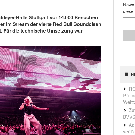
Newsl
diese
hleyer-Halle Stuttgart vor 14.000 Besuchern
er im Stream der vierte Red Bull Soundclash
t. Für die technische Umsetzung war
N
RO
Profe
Weltt
Zu
BVVS
Adi
verfü