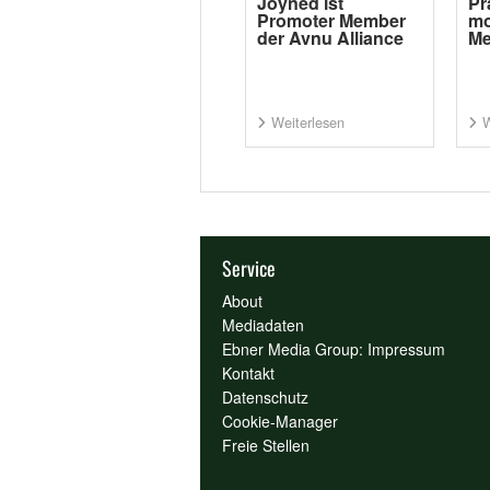
Joyned ist
Pr
Promoter Member
mo
der Avnu Alliance
Me
Weiterlesen
W
Service
About
Mediadaten
Ebner Media Group: Impressum
Kontakt
Datenschutz
Cookie-Manager
Freie Stellen