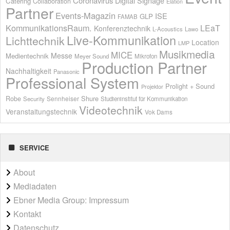
Coronavirus
Digital Signage
Catering
Collaboration
Elation
Partner
Events-Magazin
ISE
GLP
FAMAB
KommunikationsRaum.
LEaT
Konferenztechnik
L-Acoustics
Lawo
Live-Kommunikation
Lichttechnik
Location
LMP
Musikmedia
MICE
Messe
Medientechnik
Meyer Sound
Mikrofon
Production Partner
Nachhaltigkeit
Panasonic
Professional System
Prolight + Sound
Projektor
Shure
Robe
Sennheiser
Security
Studieninstitut für Kommunikation
Videotechnik
Veranstaltungstechnik
Vok Dams
SERVICE
About
Mediadaten
Ebner Media Group: Impressum
Kontakt
Datenschutz