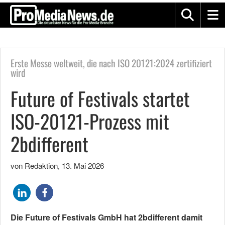
Erste Messe weltweit, die nach ISO 20121:2024 zertifiziert
wird
Future of Festivals startet
ISO-20121-Prozess mit
2bdifferent
von Redaktion
,
13. Mai 2026
Die Future of Festivals GmbH hat 2bdifferent damit