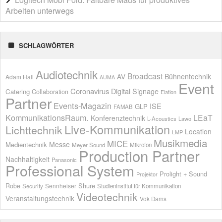
Arbeiten unterwegs
SCHLAGWÖRTER
Audiotechnik
Broadcast
AV
Bühnentechnik
Adam Hall
AUMA
Event
Coronavirus
Digital Signage
Catering
Collaboration
Elation
Partner
Events-Magazin
ISE
GLP
FAMAB
KommunikationsRaum.
LEaT
Konferenztechnik
L-Acoustics
Lawo
Live-Kommunikation
Lichttechnik
Location
LMP
Musikmedia
MICE
Messe
Medientechnik
Meyer Sound
Mikrofon
Production Partner
Nachhaltigkeit
Panasonic
Professional System
Prolight + Sound
Projektor
Shure
Robe
Sennheiser
Security
Studieninstitut für Kommunikation
Videotechnik
Veranstaltungstechnik
Vok Dams