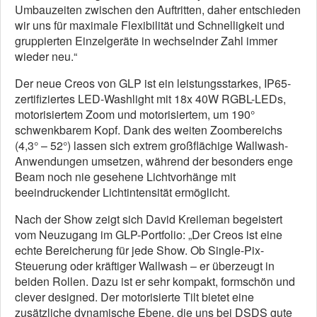
Umbauzeiten zwischen den Auftritten, daher entschieden
wir uns für maximale Flexibilität und Schnelligkeit und
gruppierten Einzelgeräte in wechselnder Zahl immer
wieder neu.“
Der neue Creos von GLP ist ein leistungsstarkes, IP65-
zertifiziertes LED-Washlight mit 18x 40W RGBL-LEDs,
motorisiertem Zoom und motorisiertem, um 190°
schwenkbarem Kopf. Dank des weiten Zoombereichs
(4,3° – 52°) lassen sich extrem großflächige Wallwash-
Anwendungen umsetzen, während der besonders enge
Beam noch nie gesehene Lichtvorhänge mit
beeindruckender Lichtintensität ermöglicht.
Nach der Show zeigt sich David Kreileman begeistert
vom Neuzugang im GLP-Portfolio: „Der Creos ist eine
echte Bereicherung für jede Show. Ob Single-Pix-
Steuerung oder kräftiger Wallwash – er überzeugt in
beiden Rollen. Dazu ist er sehr kompakt, formschön und
clever designed. Der motorisierte Tilt bietet eine
zusätzliche dynamische Ebene, die uns bei DSDS gute