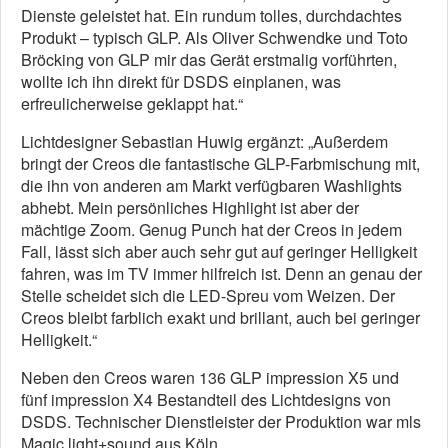
Dienste geleistet hat. Ein rundum tolles, durchdachtes
Produkt – typisch GLP. Als Oliver Schwendke und Toto
Bröcking von GLP mir das Gerät erstmalig vorführten,
wollte ich ihn direkt für DSDS einplanen, was
erfreulicherweise geklappt hat.“
Lichtdesigner Sebastian Huwig ergänzt: „Außerdem
bringt der Creos die fantastische GLP-Farbmischung mit,
die ihn von anderen am Markt verfügbaren Washlights
abhebt. Mein persönliches Highlight ist aber der
mächtige Zoom. Genug Punch hat der Creos in jedem
Fall, lässt sich aber auch sehr gut auf geringer Helligkeit
fahren, was im TV immer hilfreich ist. Denn an genau der
Stelle scheidet sich die LED-Spreu vom Weizen. Der
Creos bleibt farblich exakt und brillant, auch bei geringer
Helligkeit.“
Neben den Creos waren 136 GLP impression X5 und
fünf impression X4 Bestandteil des Lichtdesigns von
DSDS.
Technischer Dienstleister der Produktion war mls
Magic light+sound aus Köln.