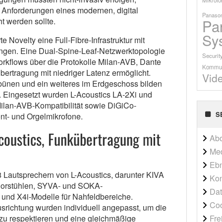
 Anforderungen eines modernen, digital
Panason
Pa
t werden sollte.
Sy
 Novelty eine Full-Fibre-Infrastruktur mit
rungen. Eine Dual-Spine-Leaf-Netzwerktopologie
Securit
orkflows über die Protokolle Milan-AVB, Dante
Kommun
ertragung mit niedriger Latenz ermöglicht.
Vid
bünen und ein weiteres im Erdgeschoss bilden
. Eingesetzt wurden L-Acoustics LA-2Xi und
Milan-AVB-Kompatibilität sowie DiGiCo-
S
nt- und Orgelmikrofone.
coustics, Funkübertragung mit
Ab
Me
Ebn
8 Lautsprechern von L-Acoustics, darunter KIVA
Kon
horstühlen, SYVA- und SOKA-
Dat
und X4i-Modelle für Nahfeldbereiche.
Co
srichtung wurden individuell angepasst, um die
Fre
zu respektieren und eine gleichmäßige