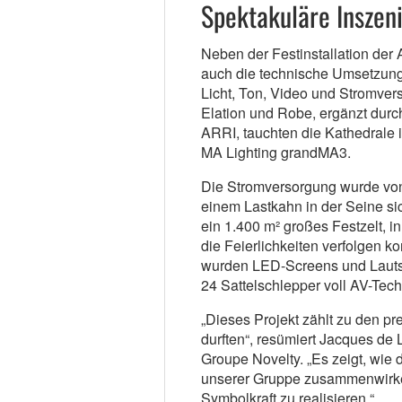
Spektakuläre Inszen
Neben der Festinstallation der
auch die technische Umsetzung
Licht, Ton, Video und Stromver
Elation und Robe, ergänzt durc
ARRI, tauchten die Kathedrale i
MA Lighting grandMA3.
Die Stromversorgung wurde vo
einem Lastkahn in der Seine sic
ein 1.400 m² großes Festzelt, i
die Feierlichkeiten verfolgen k
wurden LED-Screens und Lautsp
24 Sattelschlepper voll AV-Tech
„Dieses Projekt zählt zu den pre
durften“, resümiert Jacques de
Groupe Novelty. „Es zeigt, wie
unserer Gruppe zusammenwirken
Symbolkraft zu realisieren.“