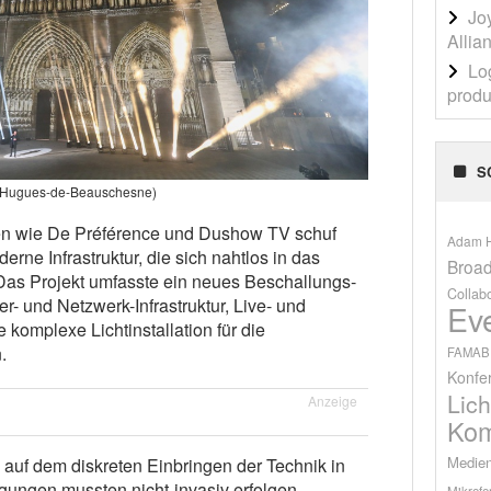
Jo
Allia
Lo
produ
S
: Hugues-de-Beauschesne)
n wie De Préférence und Dushow TV schuf
Adam H
ne Infrastruktur, die sich nahtlos in das
Broad
 Das Projekt umfasste ein neues Beschallungs-
Collab
- und Netzwerk-Infrastruktur, Live- und
Ev
komplexe Lichtinstallation für die
.
FAMAB
Konfe
Lich
Anzeige
Kom
Medien
auf dem diskreten Einbringen der Technik in
igungen mussten nicht-invasiv erfolgen,
Mikrofo