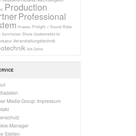
Production
ic
rtner
Professional
stem
Prolight + Sound
Robe
Projektor
Shure
Sennheiser
y
Studieninstitut für
Veranstaltungstechnik
ikation
eotechnik
Vok Dams
ERVICE
out
diadaten
er Media Group: Impressum
takt
enschutz
okie-Manager
ie Stellen