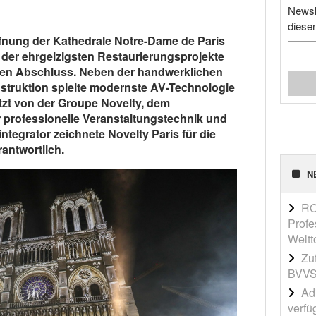
Newsl
diese
öffnung der Kathedrale Notre-Dame de Paris
der ehrgeizigsten Restaurierungsprojekte
nen Abschluss. Neben der handwerklichen
struktion spielte modernste AV-Technologie
tzt von der Groupe Novelty, dem
r professionelle Veranstaltungstechnik und
ntegrator zeichnete Novelty Paris für die
rantwortlich.
N
RO
Profe
Weltt
Zu
BVVS
Adi
verfü