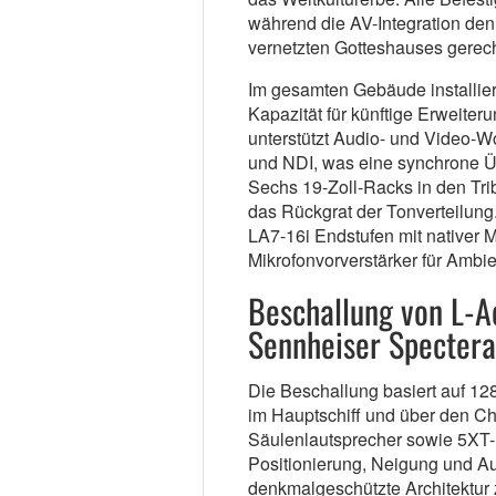
während die AV-Integration den
vernetzten Gotteshauses gerech
Im gesamten Gebäude installierte
Kapazität für künftige Erweite
unterstützt Audio- und Video-W
und NDI, was eine synchrone Üb
Sechs 19-Zoll-Racks in den Tri
das Rückgrat der Tonverteilung
LA7-16i Endstufen mit nativer 
Mikrofonvorverstärker für Ambie
Beschallung von L-A
Sennheiser Spectera
Die Beschallung basiert auf 12
im Hauptschiff und über den C
Säulenlautsprecher sowie 5XT- 
Positionierung, Neigung und Au
denkmalgeschützte Architektur 