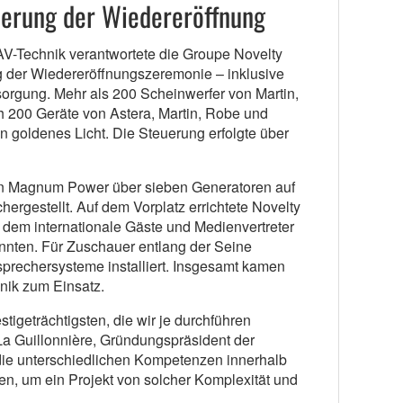
ierung der Wiedereröffnung
 AV-Technik verantwortete die Groupe Novelty
 der Wiedereröffnungszeremonie – inklusive
sorgung. Mehr als 200 Scheinwerfer von Martin,
h 200 Geräte von Astera, Martin, Robe und
n goldenes Licht. Die Steuerung erfolgte über
n Magnum Power über sieben Generatoren auf
hergestellt. Auf dem Vorplatz errichtete Novelty
n dem internationale Gäste und Medienvertreter
onnten. Für Zuschauer entlang der Seine
rechersysteme installiert. Insgesamt kamen
nik zum Einsatz.
stigeträchtigsten, die wir je durchführen
 La Guillonnière, Gründungspräsident der
 die unterschiedlichen Kompetenzen innerhalb
, um ein Projekt von solcher Komplexität und