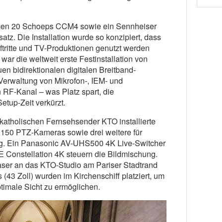
men 20 Schoeps CCM4 sowie ein Sennheiser
z. Die Installation wurde so konzipiert, dass
ftritte und TV-Produktionen genutzt werden
war die weltweit erste Festinstallation von
n bidirektionalen digitalen Breitband-
Verwaltung von Mikrofon-, IEM- und
 RF-Kanal – was Platz spart, die
etup-Zeit verkürzt.
katholischen Fernsehsender KTO installierte
150 PTZ-Kameras sowie drei weitere für
g. Ein Panasonic AV-UHS500 4K Live-Switcher
 Constellation 4K steuern die Bildmischung.
aser an das KTO-Studio am Pariser Stadtrand
43 Zoll) wurden im Kirchenschiff platziert, um
timale Sicht zu ermöglichen.