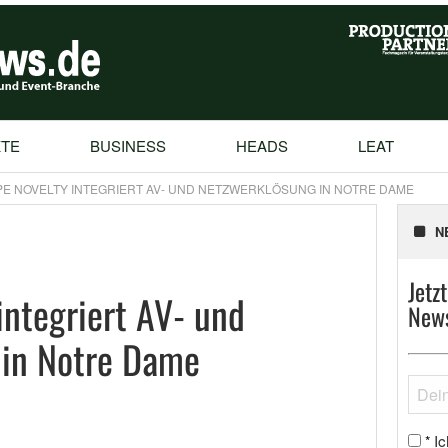
TE
BUSINESS
HEADS
LEAT
E NOVELTY INTEGRIERT AV- UND NETZWERKLÖSUNG IN NOTRE DAME
N
Jetz
integriert AV- und
News
 in Notre Dame
Ic
*