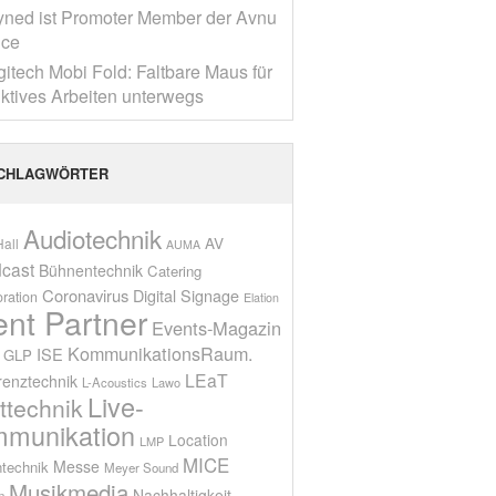
yned ist Promoter Member der Avnu
nce
gitech Mobi Fold: Faltbare Maus für
ktives Arbeiten unterwegs
CHLAGWÖRTER
Audiotechnik
AV
all
AUMA
cast
Bühnentechnik
Catering
Coronavirus
Digital Signage
oration
Elation
ent Partner
Events-Magazin
KommunikationsRaum.
ISE
GLP
LEaT
renztechnik
L-Acoustics
Lawo
Live-
ttechnik
munikation
Location
LMP
MICE
Messe
technik
Meyer Sound
Musikmedia
Nachhaltigkeit
n