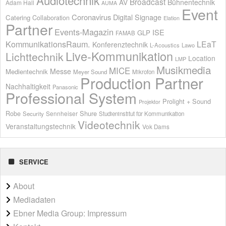
Broadcast
AV
Bühnentechnik
Adam Hall
AUMA
Event
Coronavirus
Digital Signage
Catering
Collaboration
Elation
Partner
Events-Magazin
ISE
GLP
FAMAB
KommunikationsRaum.
LEaT
Konferenztechnik
L-Acoustics
Lawo
Live-Kommunikation
Lichttechnik
Location
LMP
Musikmedia
MICE
Messe
Medientechnik
Meyer Sound
Mikrofon
Production Partner
Nachhaltigkeit
Panasonic
Professional System
Prolight + Sound
Projektor
Shure
Robe
Sennheiser
Security
Studieninstitut für Kommunikation
Videotechnik
Veranstaltungstechnik
Vok Dams
SERVICE
About
Mediadaten
Ebner Media Group: Impressum