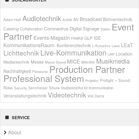
Audiotechnik
Broadcast
AV
Bühnentechnik
Adam Hall
AUMA
Event
Coronavirus
Digital Signage
Catering
Collaboration
Elation
Partner
Events-Magazin
ISE
GLP
FAMAB
KommunikationsRaum.
LEaT
Konferenztechnik
L-Acoustics
Lawo
Live-Kommunikation
Lichttechnik
Location
LMP
Musikmedia
MICE
Messe
Medientechnik
Meyer Sound
Mikrofon
Production Partner
Nachhaltigkeit
Panasonic
Professional System
Prolight + Sound
Projektor
Shure
Robe
Sennheiser
Security
Studieninstitut für Kommunikation
Videotechnik
Veranstaltungstechnik
Vok Dams
SERVICE
About