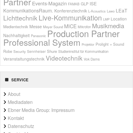
Partner
Events-Magazin
ISE
GLP
FAMAB
KommunikationsRaum.
LEaT
Konferenztechnik
L-Acoustics
Lawo
Live-Kommunikation
Lichttechnik
Location
LMP
Musikmedia
MICE
Messe
Medientechnik
Meyer Sound
Mikrofon
Production Partner
Nachhaltigkeit
Panasonic
Professional System
Prolight + Sound
Projektor
Shure
Robe
Sennheiser
Security
Studieninstitut für Kommunikation
Videotechnik
Veranstaltungstechnik
Vok Dams
SERVICE
About
Mediadaten
Ebner Media Group: Impressum
Kontakt
Datenschutz