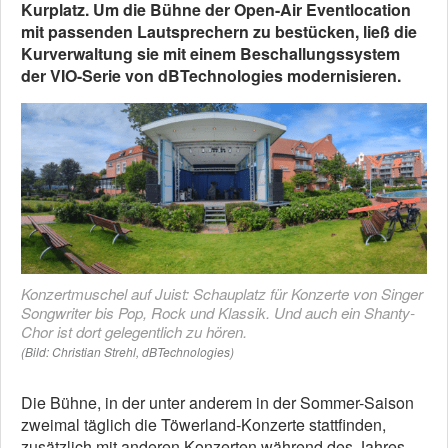
Kurplatz. Um die Bühne der Open-Air Eventlocation
mit passenden Lautsprechern zu bestücken, ließ die
Kurverwaltung sie mit einem Beschallungssystem
der VIO-Serie von dBTechnologies modernisieren.
Konzertmuschel auf Juist: Schauplatz für Konzerte von Singer
Songwriter bis Pop, Rock und Klassik. Und auch ein Shanty-
Chor ist dort gelegentlich zu hören.
(Bild: Christian Strehl, dBTechnologies)
Die Bühne, in der unter anderem in der Sommer-Saison
zweimal täglich die Töwerland-Konzerte stattfinden,
zusätzlich mit anderen Konzerten während des Jahres,