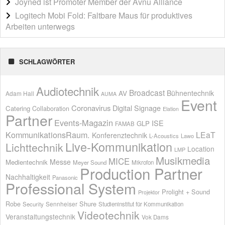
Joyned ist Promoter Member der Avnu Alliance
Logitech Mobi Fold: Faltbare Maus für produktives
Arbeiten unterwegs
SCHLAGWÖRTER
Audiotechnik
Broadcast
AV
Bühnentechnik
Adam Hall
AUMA
Event
Coronavirus
Digital Signage
Catering
Collaboration
Elation
Partner
Events-Magazin
ISE
GLP
FAMAB
KommunikationsRaum.
LEaT
Konferenztechnik
L-Acoustics
Lawo
Live-Kommunikation
Lichttechnik
Location
LMP
Musikmedia
MICE
Messe
Medientechnik
Meyer Sound
Mikrofon
Production Partner
Nachhaltigkeit
Panasonic
Professional System
Prolight + Sound
Projektor
Shure
Robe
Sennheiser
Security
Studieninstitut für Kommunikation
Videotechnik
Veranstaltungstechnik
Vok Dams