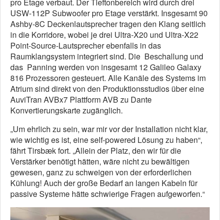
pro Etage verbaut. Der Tieftonbereich wird durch drei
USW-112P Subwoofer pro Etage verstärkt. Insgesamt 90
Ashby-8C Deckenlautsprecher tragen den Klang seitlich
in die Korridore, wobei je drei Ultra-X20 und Ultra-X22
Point-Source-Lautsprecher ebenfalls in das
Raumklangsystem integriert sind. Die Beschallung und
das Panning werden von insgesamt 12 Galileo Galaxy
816 Prozessoren gesteuert. Alle Kanäle des Systems im
Atrium sind direkt von den Produktionsstudios über eine
AuviTran AVBx7 Plattform AVB zu Dante
Konvertierungskarte zugänglich.
„Um ehrlich zu sein, war mir vor der Installation nicht klar,
wie wichtig es ist, eine self-powered Lösung zu haben“,
fährt Tirsbæk fort. „Allein der Platz, den wir für die
Verstärker benötigt hätten, wäre nicht zu bewältigen
gewesen, ganz zu schweigen von der erforderlichen
Kühlung! Auch der große Bedarf an langen Kabeln für
passive Systeme hätte schwierige Fragen aufgeworfen.“