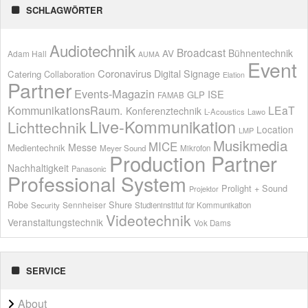
SCHLAGWÖRTER
Audiotechnik
Broadcast
AV
Bühnentechnik
Adam Hall
AUMA
Event
Coronavirus
Digital Signage
Catering
Collaboration
Elation
Partner
Events-Magazin
ISE
GLP
FAMAB
KommunikationsRaum.
LEaT
Konferenztechnik
L-Acoustics
Lawo
Live-Kommunikation
Lichttechnik
Location
LMP
Musikmedia
MICE
Messe
Medientechnik
Meyer Sound
Mikrofon
Production Partner
Nachhaltigkeit
Panasonic
Professional System
Prolight + Sound
Projektor
Shure
Robe
Sennheiser
Security
Studieninstitut für Kommunikation
Videotechnik
Veranstaltungstechnik
Vok Dams
SERVICE
About