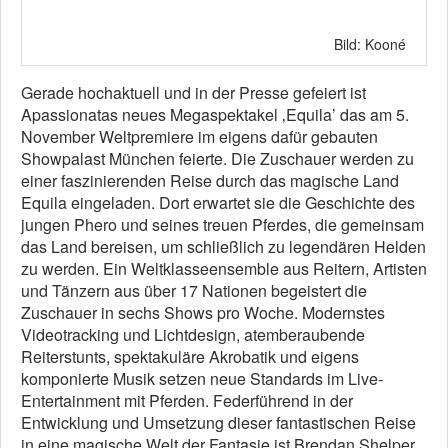
Bild: Kooné
Gerade hochaktuell und in der Presse gefeiert ist
Apassionatas neues Megaspektakel ‚Equila’ das am 5.
November Weltpremiere im eigens dafür gebauten
Showpalast München feierte. Die Zuschauer werden zu
einer faszinierenden Reise durch das magische Land
Equila eingeladen. Dort erwartet sie die Geschichte des
jungen Phero und seines treuen Pferdes, die gemeinsam
das Land bereisen, um schließlich zu legendären Helden
zu werden. Ein Weltklasseensemble aus Reitern, Artisten
und Tänzern aus über 17 Nationen begeistert die
Zuschauer in sechs Shows pro Woche. Modernstes
Videotracking und Lichtdesign, atemberaubende
Reiterstunts, spektakuläre Akrobatik und eigens
komponierte Musik setzen neue Standards im Live-
Entertainment mit Pferden. Federführend in der
Entwicklung und Umsetzung dieser fantastischen Reise
in eine magische Welt der Fantasie ist Brendan Shelper,