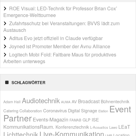
ROE Visual: LED-Technik für Professor Brian Cox’
Emergence-Welttournee
Zufahrtsschutz bei Veranstaltungen: BVVS lädt zum
Austausch
Aditus Evo jetzt offiziell in Claude verfügbar
Joyned ist Promoter Member der Avnu Alliance
Logitech Mobi Fold: Faltbare Maus für produktives
Arbeiten unterwegs
SCHLAGWÖRTER
Audiotechnik
Broadcast
AV
Bühnentechnik
Adam Hall
AUMA
Event
Coronavirus
Digital Signage
Catering
Collaboration
Elation
Partner
Events-Magazin
ISE
GLP
FAMAB
KommunikationsRaum.
LEaT
Konferenztechnik
L-Acoustics
Lawo
Live-Kommunikation
Lichttechnik
Location
LMP