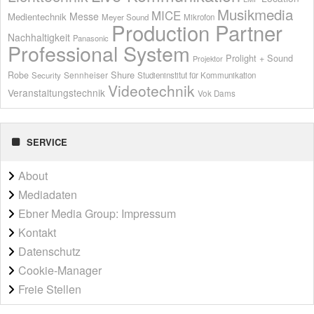
Musikmedia
MICE
Messe
Medientechnik
Meyer Sound
Mikrofon
Production Partner
Nachhaltigkeit
Panasonic
Professional System
Prolight + Sound
Projektor
Shure
Robe
Sennheiser
Security
Studieninstitut für Kommunikation
Videotechnik
Veranstaltungstechnik
Vok Dams
SERVICE
About
Mediadaten
Ebner Media Group: Impressum
Kontakt
Datenschutz
Cookie-Manager
Freie Stellen