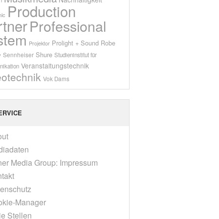
Production
ic
rtner
Professional
stem
Prolight + Sound
Robe
Projektor
Shure
Sennheiser
y
Studieninstitut für
Veranstaltungstechnik
ikation
eotechnik
Vok Dams
ERVICE
out
diadaten
er Media Group: Impressum
takt
enschutz
okie-Manager
ie Stellen