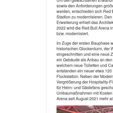
Um den gewachsenen Erwartung
sowie den Anforderungen großer
werden, entschieden sich Red B
Stadion zu modernisieren. Den 
Erweiterung erhielt das Archit
2022 wird die Red Bull Arena 
bzw. modernisiert.
Im Zuge der ersten Bauphase w
historischen Glockenturm, der 
eingeschnitten und eine neue 
ein Gebäude als Anbau an den b
welchem neue Toiletten und Cat
entstanden ein neuer etwa 120
Flockstation. Neben der Modern
Vergrößerung der Hospitality-
für Heim- und Gästefans gesch
Umbaumaßnahmen mit Kosten von
Arena seit August 2021 mehr al