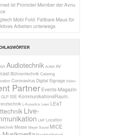
yned ist Promoter Member der Avnu
nce
gitech Mobi Fold: Faltbare Maus für
ktives Arbeiten unterwegs
CHLAGWÖRTER
Audiotechnik
AV
all
AUMA
cast
Bühnentechnik
Catering
Coronavirus
Digital Signage
oration
Elation
ent Partner
Events-Magazin
KommunikationsRaum.
ISE
GLP
LEaT
renztechnik
L-Acoustics
Lawo
Live-
ttechnik
munikation
Location
LMP
MICE
Messe
technik
Meyer Sound
Musikmedia
Nachhaltigkeit
n