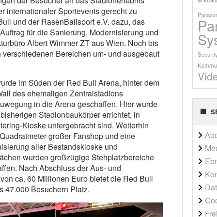
en der Besucher an das Stadionerlebnis
 internationaler Sportevents gerecht zu
Panason
Pa
ull und der RasenBallsport e.V. dazu, das
Auftrag für die Sanierung, Modernisierung und
Sy
ekturbüro Albert Wimmer ZT aus Wien. Noch bis
in verschiedenen Bereichen um- und ausgebaut
Securit
Kommun
Vid
urde im Süden der Red Bull Arena, hinter dem
Wall des ehemaligen Zentralstadions
Zuwegung in die Arena geschaffen. Hier wurde
S
isherigen Stadionbaukörper errichtet, in
ering-Kioske untergebracht sind. Weiterhin
Ab
 Quadratmeter großer Fanshop und eine
isierung aller Bestandskioske und
Me
Flächen wurden großzügige Stehplatzbereiche
Ebn
affen. Nach Abschluss der Aus- und
Kon
 ca. 60 Millionen Euro bietet die Red Bull
Dat
s 47.000 Besuchern Platz.
Co
Fre