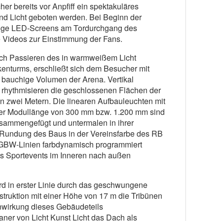
er bereits vor Anpfiff ein spektakuläres
und Licht geboten werden. Bei Beginn der
ige LED-Screens am Tordurchgang des
 Videos zur Einstimmung der Fans.
ch Passieren des in warmweißem Licht
kenturms, erschließt sich dem Besucher mit
 bauchige Volumen der Arena. Vertikal
n rhythmisieren die geschlossenen Flächen der
 zwei Metern. Die linearen Aufbauleuchten mit
ner Modullänge von 300 mm bzw. 1.200 mm sind
zusammengefügt und untermalen in ihrer
 Rundung des Baus in der Vereinsfarbe des RB
RGBW-Linien farbdynamisch programmiert
s Sportevents im Inneren nach außen
ird in erster Linie durch das geschwungene
truktion mit einer Höhe von 17 m die Tribünen
rnwirkung dieses Gebäudeteils
aner von Licht Kunst Licht das Dach als