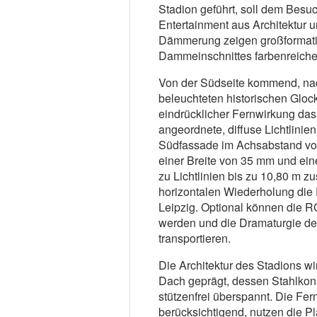
Stadion geführt, soll dem Besuch
Entertainment aus Architektur 
Dämmerung zeigen großformat
Dammeinschnittes farbenreiche
Von der Südseite kommend, na
beleuchteten historischen Gloc
eindrücklicher Fernwirkung das
angeordnete, diffuse Lichtlinie
Südfassade im Achsabstand von
einer Breite von 35 mm und ei
zu Lichtlinien bis zu 10,80 m 
horizontalen Wiederholung die
Leipzig. Optional können die 
werden und die Dramaturgie de
transportieren.
Die Architektur des Stadions w
Dach geprägt, dessen Stahlkons
stützenfrei überspannt. Die Fe
berücksichtigend, nutzen die Pl