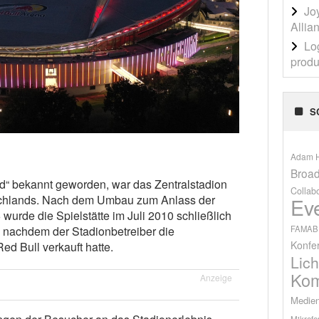
Jo
Allia
Lo
produ
S
Adam H
Broad
d“ bekannt geworden, war das Zentralstadion
Collab
schlands. Nach dem Umbau zum Anlass der
Ev
wurde die Spielstätte im Juli 2010 schließlich
FAMAB
 nachdem der Stadionbetreiber die
Konfe
d Bull verkauft hatte.
Lich
Kom
Anzeige
Medien
Mikrofo