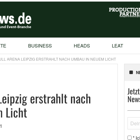
TE
BUSINESS
HEADS
LEAT
ULL ARENA LEIPZIG ERSTRAHLT NACH UMBAU IN NEUEM LICHT
N
Jetz
eipzig erstrahlt nach
News
 Licht
1
Ic
*