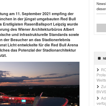
Newsl
diese
ltung am 11. September 2021 empfing der
nchen in der jüngst umgebauten Red Bull
s Erstligisten RasenBallsport Leipzig wurde
hrung des Wiener Architekturbüros Albert
sche und infrastrukturelle Standards sowie
 der Besucher an das Stadionerlebnis
st Licht entwickelte für die Red Bull Arena
ches das Potenzial der Stadionarchitektur
tzt.
N
RO
Profe
Weltt
Zu
BVVS
Adi
verfü