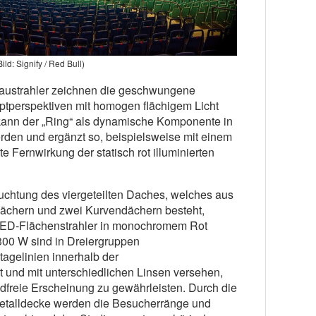
Bild: Signify / Red Bull)
baustrahler zeichnen die geschwungene
ptperspektiven mit homogen flächigem Licht
ann der „Ring“ als dynamische Komponente in
den und ergänzt so, beispielsweise mit einem
e Fernwirkung der statisch rot illuminierten
uchtung des viergeteilten Daches, welches aus
ächern und zwei Kurvendächern besteht,
r LED-Flächenstrahler in monochromem Rot
300 W sind in Dreiergruppen
tagelinien innerhalb der
t und mit unterschiedlichen Linsen versehen,
freie Erscheinung zu gewährleisten. Durch die
Metalldecke werden die Besucherränge und