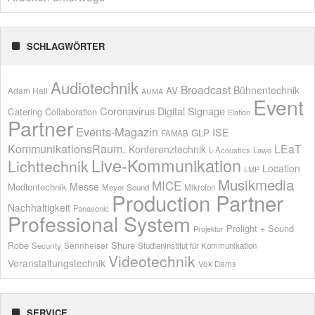
SCHLAGWÖRTER
Audiotechnik
Broadcast
AV
Bühnentechnik
Adam Hall
AUMA
Event
Coronavirus
Digital Signage
Catering
Collaboration
Elation
Partner
Events-Magazin
ISE
GLP
FAMAB
KommunikationsRaum.
LEaT
Konferenztechnik
L-Acoustics
Lawo
Live-Kommunikation
Lichttechnik
Location
LMP
Musikmedia
MICE
Messe
Medientechnik
Meyer Sound
Mikrofon
Production Partner
Nachhaltigkeit
Panasonic
Professional System
Prolight + Sound
Projektor
Shure
Robe
Sennheiser
Security
Studieninstitut für Kommunikation
Videotechnik
Veranstaltungstechnik
Vok Dams
SERVICE