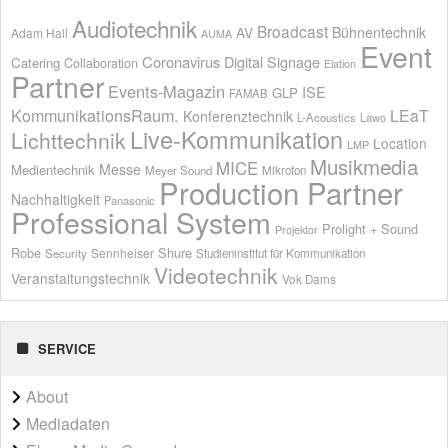
Audiotechnik
Broadcast
AV
Bühnentechnik
Adam Hall
AUMA
Event
Coronavirus
Digital Signage
Catering
Collaboration
Elation
Partner
Events-Magazin
ISE
GLP
FAMAB
KommunikationsRaum.
LEaT
Konferenztechnik
L-Acoustics
Lawo
Live-Kommunikation
Lichttechnik
Location
LMP
Musikmedia
MICE
Messe
Medientechnik
Meyer Sound
Mikrofon
Production Partner
Nachhaltigkeit
Panasonic
Professional System
Prolight + Sound
Projektor
Shure
Robe
Sennheiser
Security
Studieninstitut für Kommunikation
Videotechnik
Veranstaltungstechnik
Vok Dams
SERVICE
About
Mediadaten