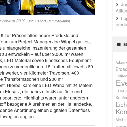
Jo
Allia
Lo
er bauma 2019
(Bild: Sandra Sommerkamp)
produ
19 zur Präsentation neuer Produkte und
Team um Project Manager Joe Wippel galt es,
S
e umfangreiche Inszenierung der gesamten
 zu entwickeln – auf über 9.000 m² waren
ik, LED-Material sowie kinetisches Equipment
Adam H
nen zu verdeutlichen: 18 Trailer mit jeweils 60
Broad
inwerfer, vier Kilometer Traversen, 400
Collab
he Transformationen und 200 m²
Ev
t. Hierbei kam eine LED-Wand mit 24 Metern
m Einsatz, die nahezu in 4K auflöste und
FAMAB
nsportierte. Highlights waren unter anderem
Konfe
Lich
 Stoff bezogene Alurahmen an der Hallendecke,
Kom
ndende Anordnung einen digitalen Datenfluss
hinweg erzeugten.
Medien
Mikrofo