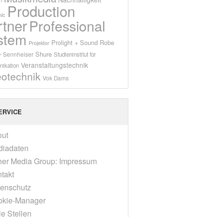
Production
ic
rtner
Professional
stem
Prolight + Sound
Robe
Projektor
Shure
Sennheiser
y
Studieninstitut für
Veranstaltungstechnik
ikation
eotechnik
Vok Dams
ERVICE
out
diadaten
er Media Group: Impressum
takt
enschutz
okie-Manager
ie Stellen