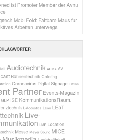
yned ist Promoter Member der Avnu
nce
gitech Mobi Fold: Faltbare Maus für
ktives Arbeiten unterwegs
CHLAGWÖRTER
Audiotechnik
AV
all
AUMA
cast
Bühnentechnik
Catering
Coronavirus
Digital Signage
oration
Elation
ent Partner
Events-Magazin
KommunikationsRaum.
ISE
GLP
LEaT
renztechnik
L-Acoustics
Lawo
Live-
ttechnik
munikation
Location
LMP
MICE
Messe
technik
Meyer Sound
Musikmedia
Nachhaltigkeit
n