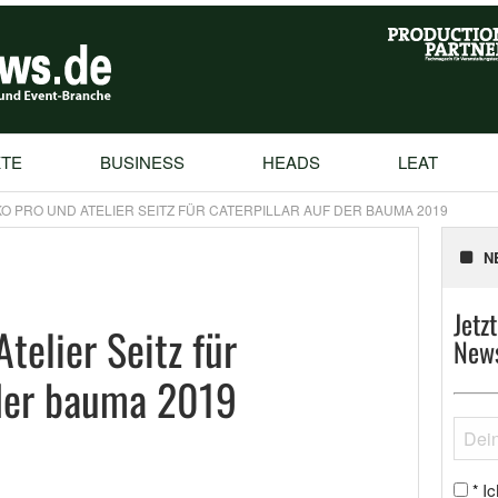
TE
BUSINESS
HEADS
LEAT
O PRO UND ATELIER SEITZ FÜR CATERPILLAR AUF DER BAUMA 2019
N
Jetz
telier Seitz für
News
 der bauma 2019
Ic
*