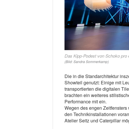
Das Kipp-Podest von Schoko pro er
(Bild: Sandra Sommerkamp)
Die in die Standarchitektur insz
Showteil genutzt: Einige mit L
transportierten die digitalen 
brachten ein weiteres stilistis
Performance mit ein.
Wegen des engen Zeitfensters 
den Technikinstallationen vora
Atelier Seitz und Caterpillar m