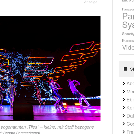
Anzeige
Panason
Pa
Sy
Securit
Kommun
Vid
S
Ab
Me
Ebn
Kon
Dat
Co
sogenannten „Tiles“ – kleine, mit Stoff bezogene
Fre
ld: Sandra Sommerkamp)