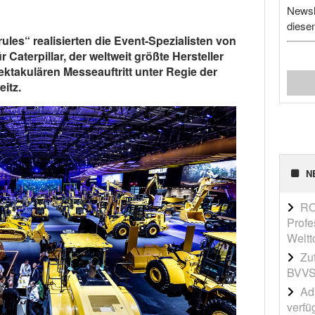
Newsl
diese
ules“ realisierten die Event-Spezialisten von
Caterpillar, der weltweit größte Hersteller
takulären Messeauftritt unter Regie der
itz.
N
RO
Profe
Weltt
Zu
BVVS
Adi
verfü