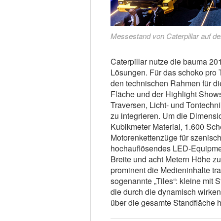
Messestand von Caterpillar auf d
Caterpillar nutze die bauma 20
Lösungen. Für das schoko pro 
den technischen Rahmen für di
Fläche und der Highlight Shows
Traversen, Licht- und Tontechn
zu integrieren. Um die Dimensio
Kubikmeter Material, 1.600 Sche
Motorenkettenzüge für szenisc
hochauflösendes LED-Equipmen
Breite und acht Metern Höhe zu
prominent die Medieninhalte tra
sogenannte „Tiles“: kleine mit
die durch die dynamisch wirke
über die gesamte Standfläche 