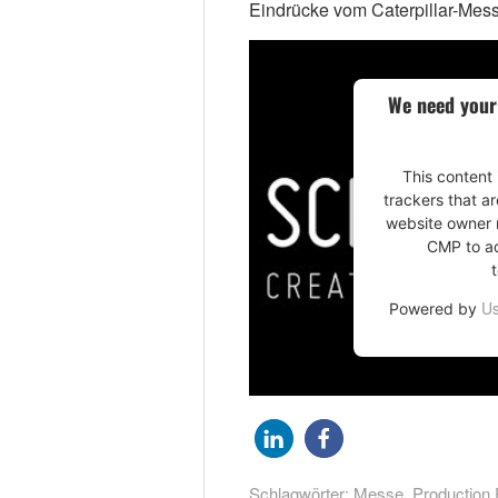
Eindrücke vom Caterpillar-Mes
We need your
This content 
trackers that ar
website owner n
CMP to add
Us
Powered by
Schlagwörter:
Messe
,
Production 