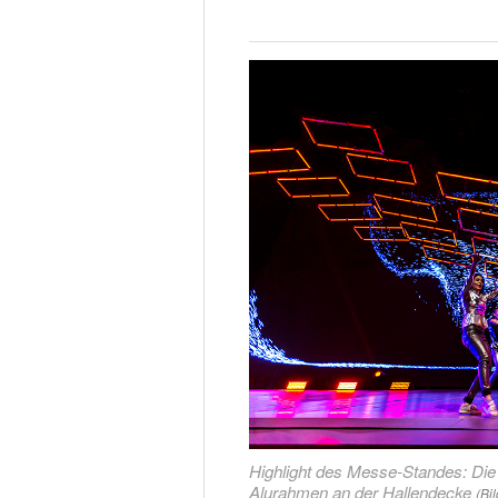
Highlight des Messe-Standes: Die 
Alurahmen an der Hallendecke
(Bi