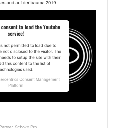
sestand auf der bauma 2019:
 consent to load the Youtube
service!
is not permitted to load due to
e not disclosed to the visitor. The
eeds to setup the site with their
 this content to the list of
technologies used.
ercentrics Consent Management
Platform
Partner
,
Schoko Pro