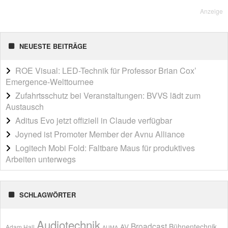
Anzeige
NEUESTE BEITRÄGE
ROE Visual: LED-Technik für Professor Brian Cox’
Emergence-Welttournee
Zufahrtsschutz bei Veranstaltungen: BVVS lädt zum
Austausch
Aditus Evo jetzt offiziell in Claude verfügbar
Joyned ist Promoter Member der Avnu Alliance
Logitech Mobi Fold: Faltbare Maus für produktives
Arbeiten unterwegs
SCHLAGWÖRTER
Audiotechnik
Broadcast
AV
Bühnentechnik
Adam Hall
AUMA