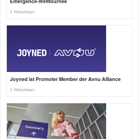
Emergence-Welttournee
Weiterlesen
Joyned ist Promoter Member der Avnu Alliance
Weiterlesen