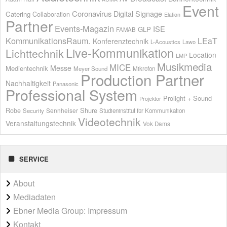
Event
Coronavirus
Digital Signage
Catering
Collaboration
Elation
Partner
Events-Magazin
ISE
GLP
FAMAB
KommunikationsRaum.
LEaT
Konferenztechnik
L-Acoustics
Lawo
Live-Kommunikation
Lichttechnik
Location
LMP
Musikmedia
MICE
Messe
Medientechnik
Meyer Sound
Mikrofon
Production Partner
Nachhaltigkeit
Panasonic
Professional System
Prolight + Sound
Projektor
Shure
Robe
Sennheiser
Security
Studieninstitut für Kommunikation
Videotechnik
Veranstaltungstechnik
Vok Dams
SERVICE
About
Mediadaten
Ebner Media Group: Impressum
Kontakt